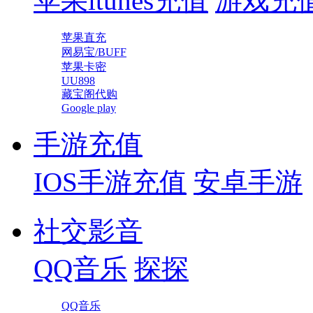
苹果itunes充值
游戏充
苹果直充
网易宝/BUFF
苹果卡密
UU898
藏宝阁代购
Google play
手游充值
IOS手游充值
安卓手游
社交影音
QQ音乐
探探
QQ音乐