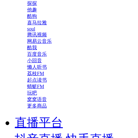
探探
他趣
酷狗
喜马拉雅
soul
腾讯视频
网易云音乐
酷我
百度音乐
小回音
懒人听书
荔枝FM
起点读书
蜻蜓FM
玩吧
窝窝语音
更多商品
直播平台