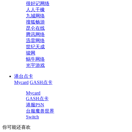
很好记网络
人人千橡
九城网络
搜狐畅游
昆仑在线
腾讯网络
迅雷网络
世纪天成
骏网
蜗牛网络
光宇游戏
港台点卡
Mycard
GASH点卡
Mycard
GASH点卡
港服PSN
台服魔兽世界
Switch
你可能还喜欢