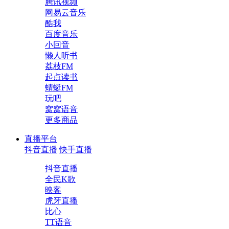
腾讯视频
网易云音乐
酷我
百度音乐
小回音
懒人听书
荔枝FM
起点读书
蜻蜓FM
玩吧
窝窝语音
更多商品
直播平台
抖音直播
快手直播
抖音直播
全民K歌
映客
虎牙直播
比心
TT语音