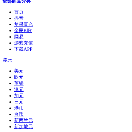
全部商品分类
首页
抖音
苹果直充
全民K歌
网易
游戏充值
下载APP
美元
美元
欧元
英镑
澳元
加元
日元
港币
台币
新西兰元
新加坡元