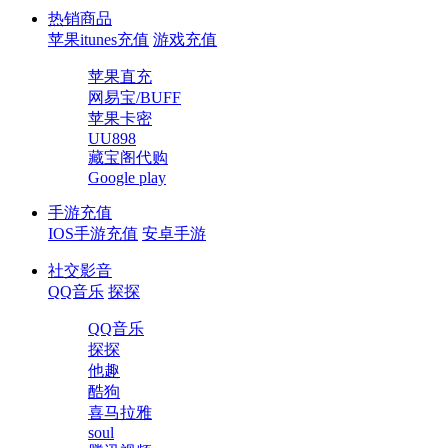
热销商品
苹果itunes充值
游戏充值
苹果直充
网易宝/BUFF
苹果卡密
UU898
藏宝阁代购
Google play
手游充值
IOS手游充值
安卓手游
社交影音
QQ音乐
探探
QQ音乐
探探
他趣
酷狗
喜马拉雅
soul