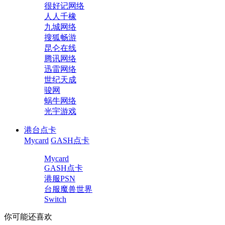
很好记网络
人人千橡
九城网络
搜狐畅游
昆仑在线
腾讯网络
迅雷网络
世纪天成
骏网
蜗牛网络
光宇游戏
港台点卡
Mycard
GASH点卡
Mycard
GASH点卡
港服PSN
台服魔兽世界
Switch
你可能还喜欢