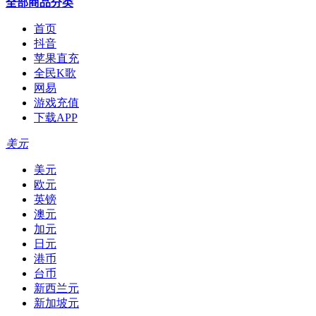
全部商品分类
首页
抖音
苹果直充
全民K歌
网易
游戏充值
下载APP
美元
美元
欧元
英镑
澳元
加元
日元
港币
台币
新西兰元
新加坡元