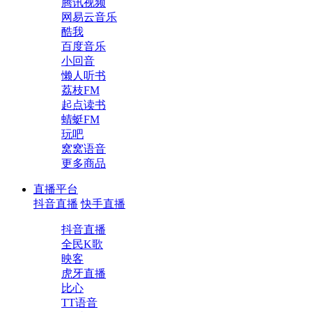
腾讯视频
网易云音乐
酷我
百度音乐
小回音
懒人听书
荔枝FM
起点读书
蜻蜓FM
玩吧
窝窝语音
更多商品
直播平台
抖音直播
快手直播
抖音直播
全民K歌
映客
虎牙直播
比心
TT语音