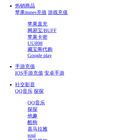
热销商品
苹果itunes充值
游戏充值
苹果直充
网易宝/BUFF
苹果卡密
UU898
藏宝阁代购
Google play
手游充值
IOS手游充值
安卓手游
社交影音
QQ音乐
探探
QQ音乐
探探
他趣
酷狗
喜马拉雅
soul