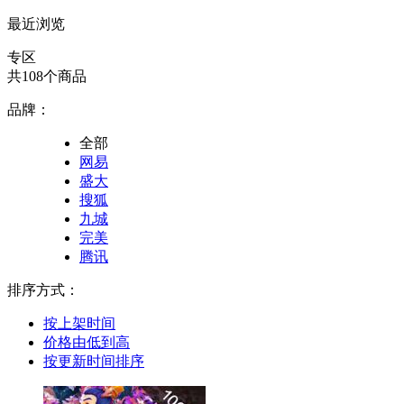
最近浏览
专区
共108个商品
品牌：
全部
网易
盛大
搜狐
九城
完美
腾讯
排序方式：
按上架时间
价格由低到高
按更新时间排序