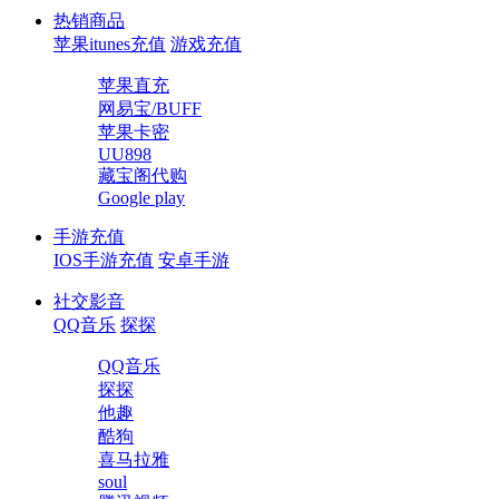
热销商品
苹果itunes充值
游戏充值
苹果直充
网易宝/BUFF
苹果卡密
UU898
藏宝阁代购
Google play
手游充值
IOS手游充值
安卓手游
社交影音
QQ音乐
探探
QQ音乐
探探
他趣
酷狗
喜马拉雅
soul