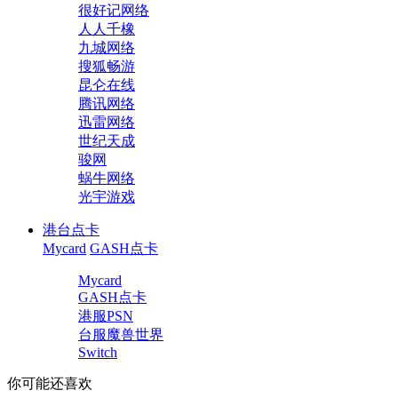
很好记网络
人人千橡
九城网络
搜狐畅游
昆仑在线
腾讯网络
迅雷网络
世纪天成
骏网
蜗牛网络
光宇游戏
港台点卡
Mycard
GASH点卡
Mycard
GASH点卡
港服PSN
台服魔兽世界
Switch
你可能还喜欢