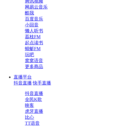
腾讯视频
网易云音乐
酷我
百度音乐
小回音
懒人听书
荔枝FM
起点读书
蜻蜓FM
玩吧
窝窝语音
更多商品
直播平台
抖音直播
快手直播
抖音直播
全民K歌
映客
虎牙直播
比心
TT语音