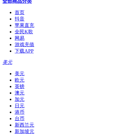
全部商品分类
首页
抖音
苹果直充
全民K歌
网易
游戏充值
下载APP
美元
美元
欧元
英镑
澳元
加元
日元
港币
台币
新西兰元
新加坡元