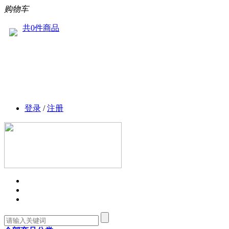
购物车
共0件商品
登录
/
注册