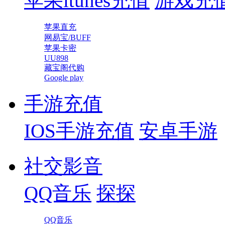
苹果itunes充值
游戏充
苹果直充
网易宝/BUFF
苹果卡密
UU898
藏宝阁代购
Google play
手游充值
IOS手游充值
安卓手游
社交影音
QQ音乐
探探
QQ音乐