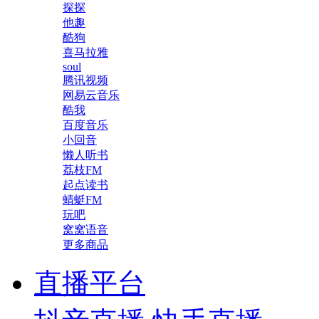
探探
他趣
酷狗
喜马拉雅
soul
腾讯视频
网易云音乐
酷我
百度音乐
小回音
懒人听书
荔枝FM
起点读书
蜻蜓FM
玩吧
窝窝语音
更多商品
直播平台