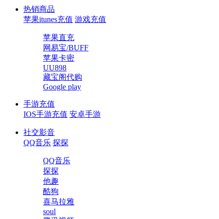
热销商品
苹果itunes充值
游戏充值
苹果直充
网易宝/BUFF
苹果卡密
UU898
藏宝阁代购
Google play
手游充值
IOS手游充值
安卓手游
社交影音
QQ音乐
探探
QQ音乐
探探
他趣
酷狗
喜马拉雅
soul