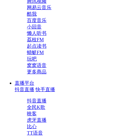
腾讯视频
网易云音乐
酷我
百度音乐
小回音
懒人听书
荔枝FM
起点读书
蜻蜓FM
玩吧
窝窝语音
更多商品
直播平台
抖音直播
快手直播
抖音直播
全民K歌
映客
虎牙直播
比心
TT语音