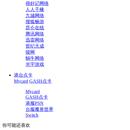
很好记网络
人人千橡
九城网络
搜狐畅游
昆仑在线
腾讯网络
迅雷网络
世纪天成
骏网
蜗牛网络
光宇游戏
港台点卡
Mycard
GASH点卡
Mycard
GASH点卡
港服PSN
台服魔兽世界
Switch
你可能还喜欢