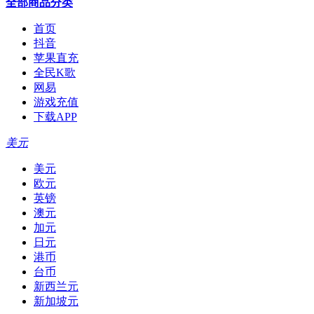
全部商品分类
首页
抖音
苹果直充
全民K歌
网易
游戏充值
下载APP
美元
美元
欧元
英镑
澳元
加元
日元
港币
台币
新西兰元
新加坡元