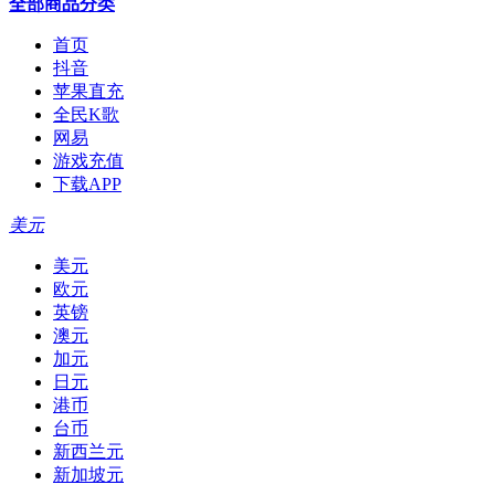
全部商品分类
首页
抖音
苹果直充
全民K歌
网易
游戏充值
下载APP
美元
美元
欧元
英镑
澳元
加元
日元
港币
台币
新西兰元
新加坡元