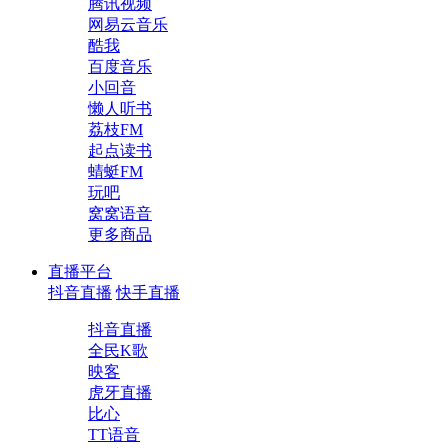
腾讯视频
网易云音乐
酷我
百度音乐
小回音
懒人听书
荔枝FM
起点读书
蜻蜓FM
玩吧
窝窝语音
更多商品
直播平台
抖音直播
快手直播
抖音直播
全民K歌
映客
虎牙直播
比心
TT语音