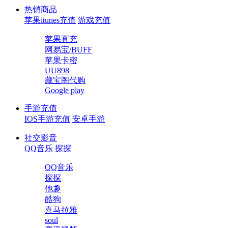
热销商品
苹果itunes充值
游戏充值
苹果直充
网易宝/BUFF
苹果卡密
UU898
藏宝阁代购
Google play
手游充值
IOS手游充值
安卓手游
社交影音
QQ音乐
探探
QQ音乐
探探
他趣
酷狗
喜马拉雅
soul