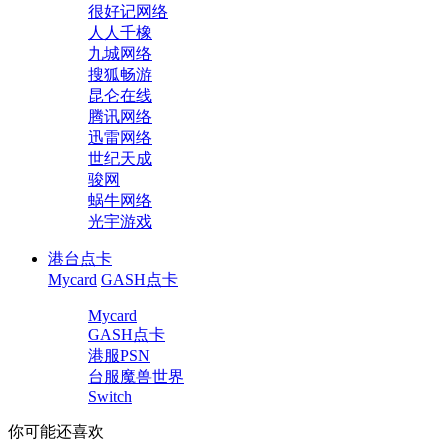
很好记网络
人人千橡
九城网络
搜狐畅游
昆仑在线
腾讯网络
迅雷网络
世纪天成
骏网
蜗牛网络
光宇游戏
港台点卡
Mycard
GASH点卡
Mycard
GASH点卡
港服PSN
台服魔兽世界
Switch
你可能还喜欢