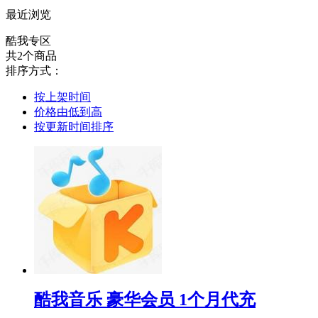
最近浏览
酷我专区
共2个商品
排序方式：
按上架时间
价格由低到高
按更新时间排序
酷我音乐 豪华会员 1个月代充