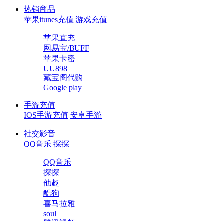
热销商品
苹果itunes充值
游戏充值
苹果直充
网易宝/BUFF
苹果卡密
UU898
藏宝阁代购
Google play
手游充值
IOS手游充值
安卓手游
社交影音
QQ音乐
探探
QQ音乐
探探
他趣
酷狗
喜马拉雅
soul