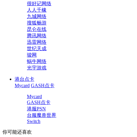
很好记网络
人人千橡
九城网络
搜狐畅游
昆仑在线
腾讯网络
迅雷网络
世纪天成
骏网
蜗牛网络
光宇游戏
港台点卡
Mycard
GASH点卡
Mycard
GASH点卡
港服PSN
台服魔兽世界
Switch
你可能还喜欢