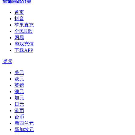
全部商品分类
首页
抖音
苹果直充
全民K歌
网易
游戏充值
下载APP
美元
美元
欧元
英镑
澳元
加元
日元
港币
台币
新西兰元
新加坡元