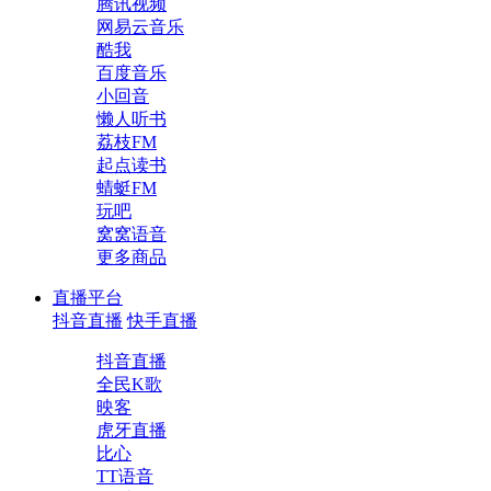
腾讯视频
网易云音乐
酷我
百度音乐
小回音
懒人听书
荔枝FM
起点读书
蜻蜓FM
玩吧
窝窝语音
更多商品
直播平台
抖音直播
快手直播
抖音直播
全民K歌
映客
虎牙直播
比心
TT语音