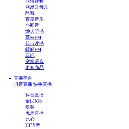
腾讯视频
网易云音乐
酷我
百度音乐
小回音
懒人听书
荔枝FM
起点读书
蜻蜓FM
玩吧
窝窝语音
更多商品
直播平台
抖音直播
快手直播
抖音直播
全民K歌
映客
虎牙直播
比心
TT语音