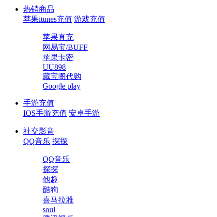
热销商品
苹果itunes充值
游戏充值
苹果直充
网易宝/BUFF
苹果卡密
UU898
藏宝阁代购
Google play
手游充值
IOS手游充值
安卓手游
社交影音
QQ音乐
探探
QQ音乐
探探
他趣
酷狗
喜马拉雅
soul