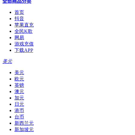
全部商品分类
首页
抖音
苹果直充
全民K歌
网易
游戏充值
下载APP
美元
美元
欧元
英镑
澳元
加元
日元
港币
台币
新西兰元
新加坡元