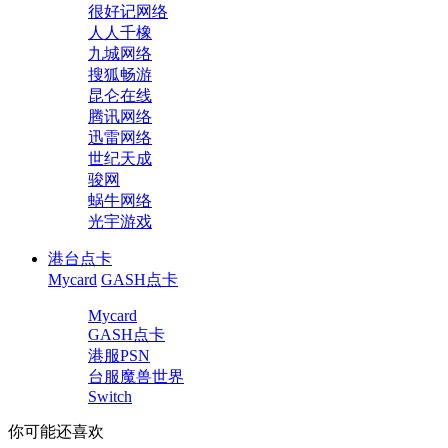
很好记网络
人人千橡
九城网络
搜狐畅游
昆仑在线
腾讯网络
迅雷网络
世纪天成
骏网
蜗牛网络
光宇游戏
港台点卡
Mycard
GASH点卡
Mycard
GASH点卡
港服PSN
台服魔兽世界
Switch
你可能还喜欢