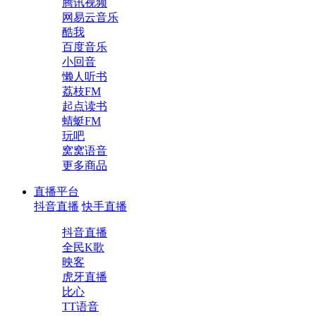
腾讯视频
网易云音乐
酷我
百度音乐
小回音
懒人听书
荔枝FM
起点读书
蜻蜓FM
玩吧
窝窝语音
更多商品
直播平台
抖音直播
快手直播
抖音直播
全民K歌
映客
虎牙直播
比心
TT语音