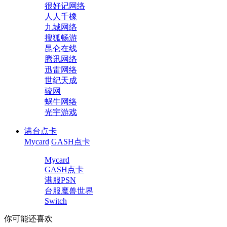
很好记网络
人人千橡
九城网络
搜狐畅游
昆仑在线
腾讯网络
迅雷网络
世纪天成
骏网
蜗牛网络
光宇游戏
港台点卡
Mycard
GASH点卡
Mycard
GASH点卡
港服PSN
台服魔兽世界
Switch
你可能还喜欢