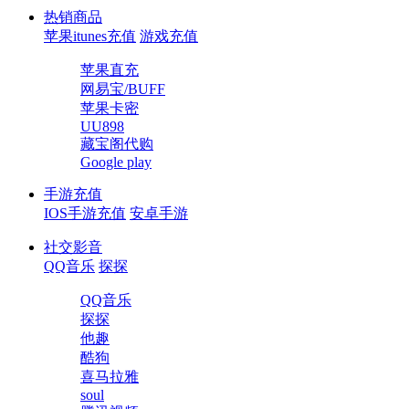
热销商品
苹果itunes充值
游戏充值
苹果直充
网易宝/BUFF
苹果卡密
UU898
藏宝阁代购
Google play
手游充值
IOS手游充值
安卓手游
社交影音
QQ音乐
探探
QQ音乐
探探
他趣
酷狗
喜马拉雅
soul