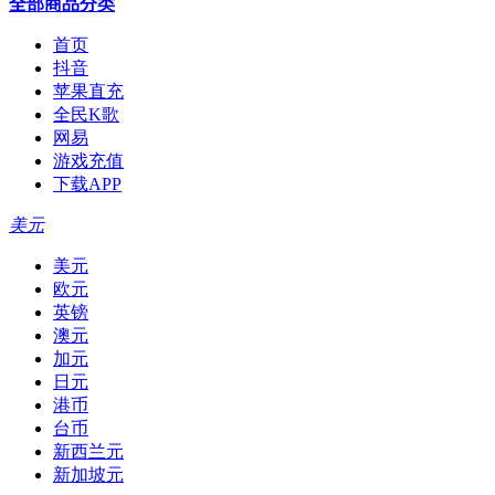
全部商品分类
首页
抖音
苹果直充
全民K歌
网易
游戏充值
下载APP
美元
美元
欧元
英镑
澳元
加元
日元
港币
台币
新西兰元
新加坡元