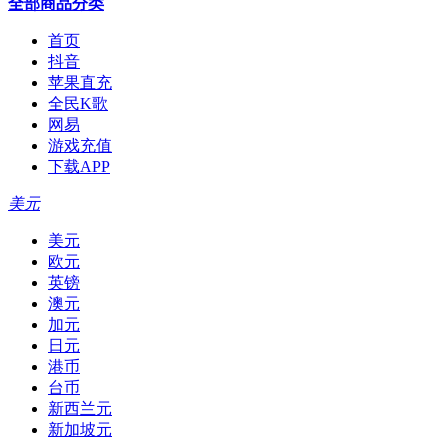
全部商品分类
首页
抖音
苹果直充
全民K歌
网易
游戏充值
下载APP
美元
美元
欧元
英镑
澳元
加元
日元
港币
台币
新西兰元
新加坡元