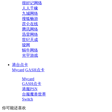
很好记网络
人人千橡
九城网络
搜狐畅游
昆仑在线
腾讯网络
迅雷网络
世纪天成
骏网
蜗牛网络
光宇游戏
港台点卡
Mycard
GASH点卡
Mycard
GASH点卡
港服PSN
台服魔兽世界
Switch
你可能还喜欢