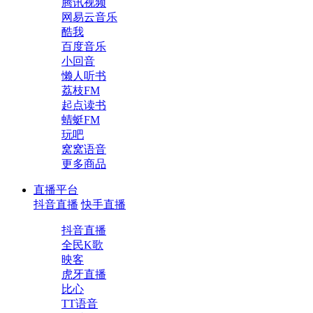
腾讯视频
网易云音乐
酷我
百度音乐
小回音
懒人听书
荔枝FM
起点读书
蜻蜓FM
玩吧
窝窝语音
更多商品
直播平台
抖音直播
快手直播
抖音直播
全民K歌
映客
虎牙直播
比心
TT语音