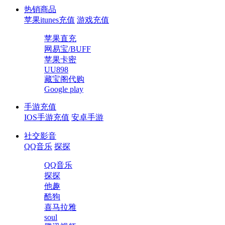
热销商品
苹果itunes充值
游戏充值
苹果直充
网易宝/BUFF
苹果卡密
UU898
藏宝阁代购
Google play
手游充值
IOS手游充值
安卓手游
社交影音
QQ音乐
探探
QQ音乐
探探
他趣
酷狗
喜马拉雅
soul