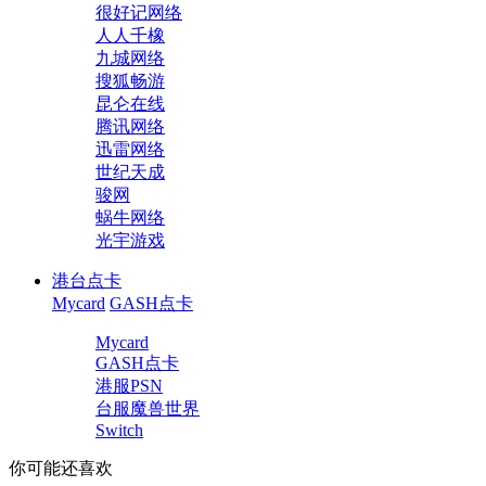
很好记网络
人人千橡
九城网络
搜狐畅游
昆仑在线
腾讯网络
迅雷网络
世纪天成
骏网
蜗牛网络
光宇游戏
港台点卡
Mycard
GASH点卡
Mycard
GASH点卡
港服PSN
台服魔兽世界
Switch
你可能还喜欢