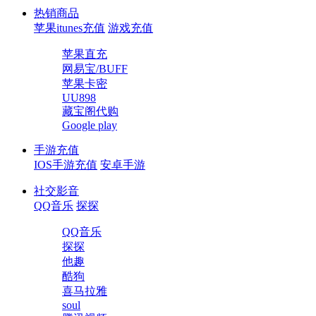
热销商品
苹果itunes充值
游戏充值
苹果直充
网易宝/BUFF
苹果卡密
UU898
藏宝阁代购
Google play
手游充值
IOS手游充值
安卓手游
社交影音
QQ音乐
探探
QQ音乐
探探
他趣
酷狗
喜马拉雅
soul