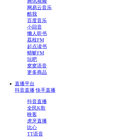
腾讯视频
网易云音乐
酷我
百度音乐
小回音
懒人听书
荔枝FM
起点读书
蜻蜓FM
玩吧
窝窝语音
更多商品
直播平台
抖音直播
快手直播
抖音直播
全民K歌
映客
虎牙直播
比心
TT语音