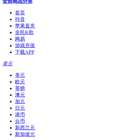
全部商品分类
首页
抖音
苹果直充
全民K歌
网易
游戏充值
下载APP
美元
美元
欧元
英镑
澳元
加元
日元
港币
台币
新西兰元
新加坡元