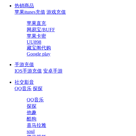
热销商品
苹果itunes充值
游戏充值
苹果直充
网易宝/BUFF
苹果卡密
UU898
藏宝阁代购
Google play
手游充值
IOS手游充值
安卓手游
社交影音
QQ音乐
探探
QQ音乐
探探
他趣
酷狗
喜马拉雅
soul