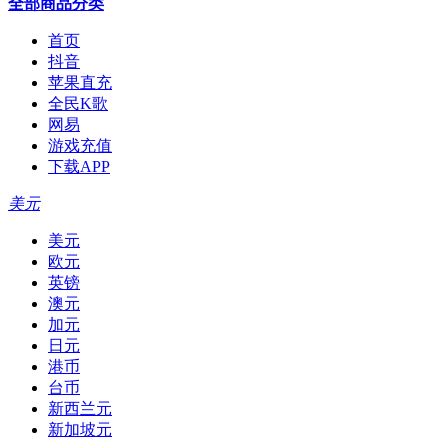
全部商品分类
首页
抖音
苹果直充
全民K歌
网易
游戏充值
下载APP
美元
美元
欧元
英镑
澳元
加元
日元
港币
台币
新西兰元
新加坡元