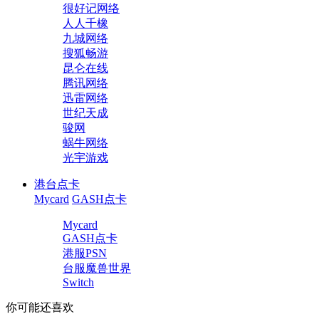
很好记网络
人人千橡
九城网络
搜狐畅游
昆仑在线
腾讯网络
迅雷网络
世纪天成
骏网
蜗牛网络
光宇游戏
港台点卡
Mycard
GASH点卡
Mycard
GASH点卡
港服PSN
台服魔兽世界
Switch
你可能还喜欢