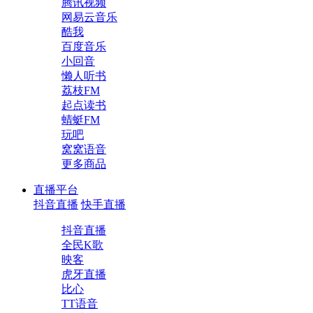
腾讯视频
网易云音乐
酷我
百度音乐
小回音
懒人听书
荔枝FM
起点读书
蜻蜓FM
玩吧
窝窝语音
更多商品
直播平台
抖音直播
快手直播
抖音直播
全民K歌
映客
虎牙直播
比心
TT语音