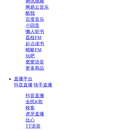
腾讯视频
网易云音乐
酷我
百度音乐
小回音
懒人听书
荔枝FM
起点读书
蜻蜓FM
玩吧
窝窝语音
更多商品
直播平台
抖音直播
快手直播
抖音直播
全民K歌
映客
虎牙直播
比心
TT语音