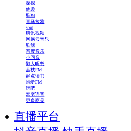
探探
他趣
酷狗
喜马拉雅
soul
腾讯视频
网易云音乐
酷我
百度音乐
小回音
懒人听书
荔枝FM
起点读书
蜻蜓FM
玩吧
窝窝语音
更多商品
直播平台