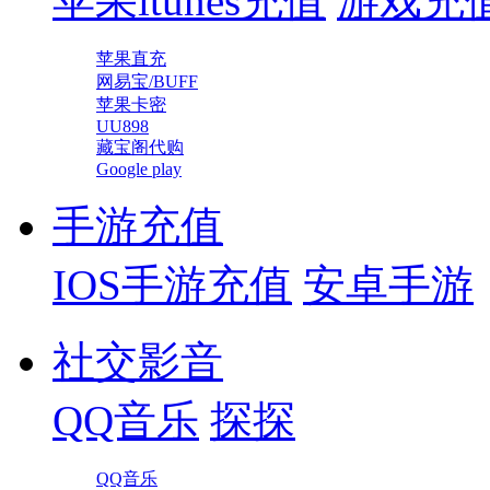
苹果itunes充值
游戏充
苹果直充
网易宝/BUFF
苹果卡密
UU898
藏宝阁代购
Google play
手游充值
IOS手游充值
安卓手游
社交影音
QQ音乐
探探
QQ音乐