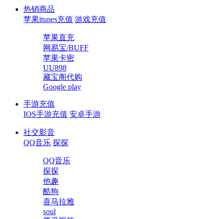
热销商品
苹果itunes充值
游戏充值
苹果直充
网易宝/BUFF
苹果卡密
UU898
藏宝阁代购
Google play
手游充值
IOS手游充值
安卓手游
社交影音
QQ音乐
探探
QQ音乐
探探
他趣
酷狗
喜马拉雅
soul