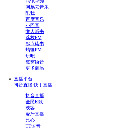
腾讯视频
网易云音乐
酷我
百度音乐
小回音
懒人听书
荔枝FM
起点读书
蜻蜓FM
玩吧
窝窝语音
更多商品
直播平台
抖音直播
快手直播
抖音直播
全民K歌
映客
虎牙直播
比心
TT语音