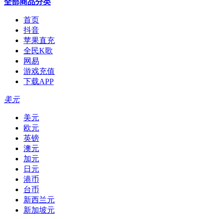
全部商品分类
首页
抖音
苹果直充
全民K歌
网易
游戏充值
下载APP
美元
美元
欧元
英镑
澳元
加元
日元
港币
台币
新西兰元
新加坡元