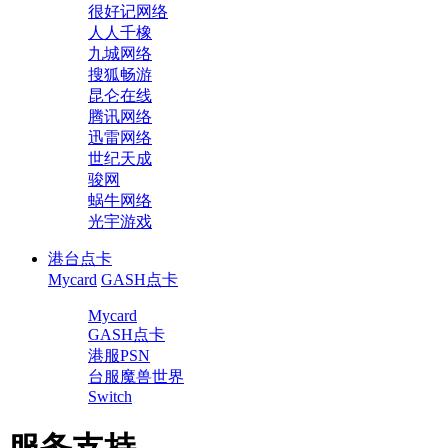
很好记网络
人人千橡
九城网络
搜狐畅游
昆仑在线
腾讯网络
迅雷网络
世纪天成
骏网
蜗牛网络
光宇游戏
港台点卡
Mycard
GASH点卡
Mycard
GASH点卡
港服PSN
台服魔兽世界
Switch