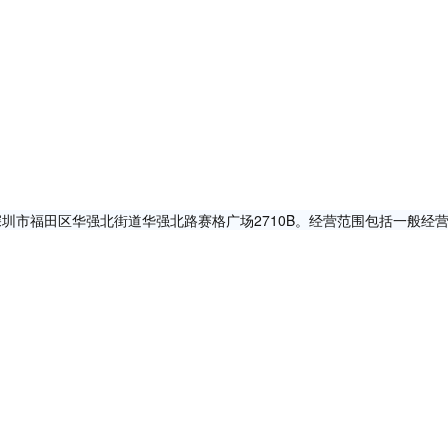
于深圳市福田区华强北街道华强北路赛格广场2710B。经营范围包括一般