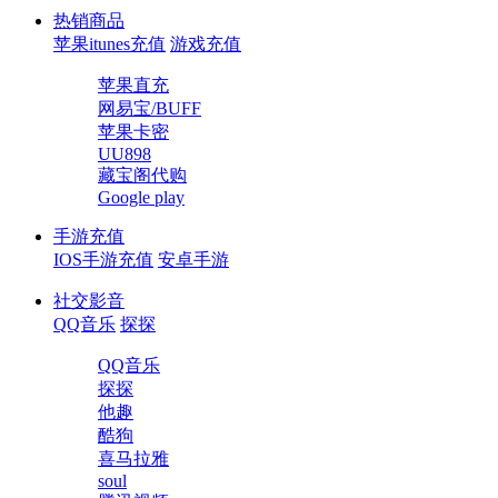
热销商品
苹果itunes充值
游戏充值
苹果直充
网易宝/BUFF
苹果卡密
UU898
藏宝阁代购
Google play
手游充值
IOS手游充值
安卓手游
社交影音
QQ音乐
探探
QQ音乐
探探
他趣
酷狗
喜马拉雅
soul