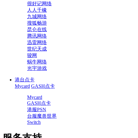
很好记网络
人人千橡
九城网络
搜狐畅游
昆仑在线
腾讯网络
迅雷网络
世纪天成
骏网
蜗牛网络
光宇游戏
港台点卡
Mycard
GASH点卡
Mycard
GASH点卡
港服PSN
台服魔兽世界
Switch