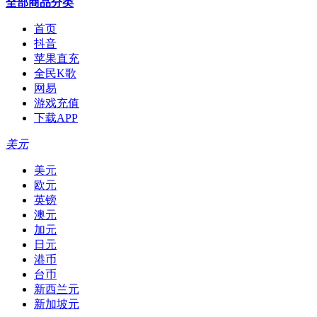
全部商品分类
首页
抖音
苹果直充
全民K歌
网易
游戏充值
下载APP
美元
美元
欧元
英镑
澳元
加元
日元
港币
台币
新西兰元
新加坡元