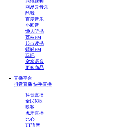
腾讯视频
网易云音乐
酷我
百度音乐
小回音
懒人听书
荔枝FM
起点读书
蜻蜓FM
玩吧
窝窝语音
更多商品
直播平台
抖音直播
快手直播
抖音直播
全民K歌
映客
虎牙直播
比心
TT语音