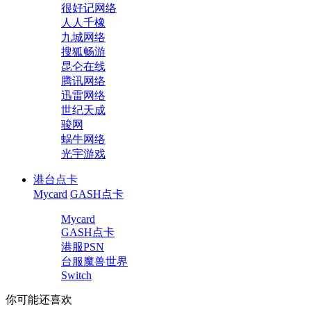
很好记网络
人人千橡
九城网络
搜狐畅游
昆仑在线
腾讯网络
迅雷网络
世纪天成
骏网
蜗牛网络
光宇游戏
港台点卡
Mycard
GASH点卡
Mycard
GASH点卡
港服PSN
台服魔兽世界
Switch
你可能还喜欢