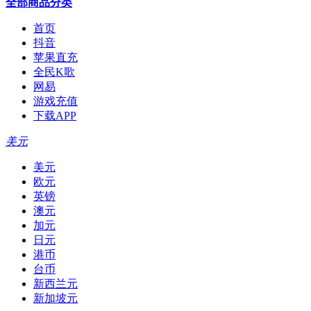
全部商品分类
首页
抖音
苹果直充
全民K歌
网易
游戏充值
下载APP
美元
美元
欧元
英镑
澳元
加元
日元
港币
台币
新西兰元
新加坡元