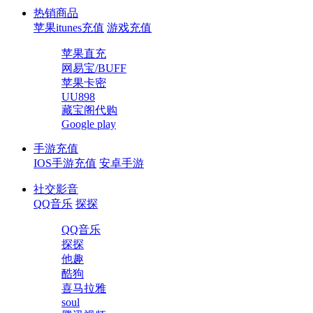
热销商品
苹果itunes充值
游戏充值
苹果直充
网易宝/BUFF
苹果卡密
UU898
藏宝阁代购
Google play
手游充值
IOS手游充值
安卓手游
社交影音
QQ音乐
探探
QQ音乐
探探
他趣
酷狗
喜马拉雅
soul