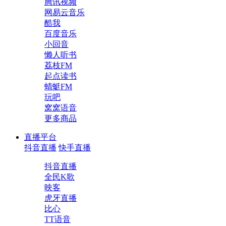
腾讯视频
网易云音乐
酷我
百度音乐
小回音
懒人听书
荔枝FM
起点读书
蜻蜓FM
玩吧
窝窝语音
更多商品
直播平台
抖音直播
快手直播
抖音直播
全民K歌
映客
虎牙直播
比心
TT语音