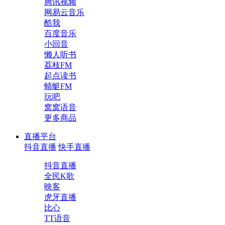
腾讯视频
网易云音乐
酷我
百度音乐
小回音
懒人听书
荔枝FM
起点读书
蜻蜓FM
玩吧
窝窝语音
更多商品
直播平台
抖音直播
快手直播
抖音直播
全民K歌
映客
虎牙直播
比心
TT语音