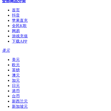
全部商品分类
首页
抖音
苹果直充
全民K歌
网易
游戏充值
下载APP
美元
美元
欧元
英镑
澳元
加元
日元
港币
台币
新西兰元
新加坡元