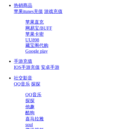
热销商品
苹果itunes充值
游戏充值
苹果直充
网易宝/BUFF
苹果卡密
UU898
藏宝阁代购
Google play
手游充值
IOS手游充值
安卓手游
社交影音
QQ音乐
探探
QQ音乐
探探
他趣
酷狗
喜马拉雅
soul