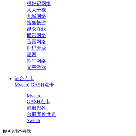
很好记网络
人人千橡
九城网络
搜狐畅游
昆仑在线
腾讯网络
迅雷网络
世纪天成
骏网
蜗牛网络
光宇游戏
港台点卡
Mycard
GASH点卡
Mycard
GASH点卡
港服PSN
台服魔兽世界
Switch
你可能还喜欢