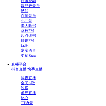
腾讯视频
网易云音乐
酷我
百度音乐
小回音
懒人听书
荔枝FM
起点读书
蜻蜓FM
玩吧
窝窝语音
更多商品
直播平台
抖音直播
快手直播
抖音直播
全民K歌
映客
虎牙直播
比心
TT语音