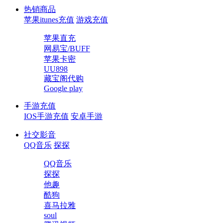
热销商品
苹果itunes充值
游戏充值
苹果直充
网易宝/BUFF
苹果卡密
UU898
藏宝阁代购
Google play
手游充值
IOS手游充值
安卓手游
社交影音
QQ音乐
探探
QQ音乐
探探
他趣
酷狗
喜马拉雅
soul