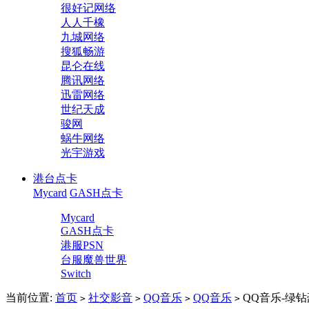
很好记网络
人人千橡
九城网络
搜狐畅游
昆仑在线
腾讯网络
迅雷网络
世纪天成
骏网
蜗牛网络
光宇游戏
港台点卡
Mycard
GASH点卡
Mycard
GASH点卡
港服PSN
台服魔兽世界
Switch
当前位置:
首页
社交影音
QQ音乐
QQ音乐
QQ音乐-绿钻
>
>
>
>