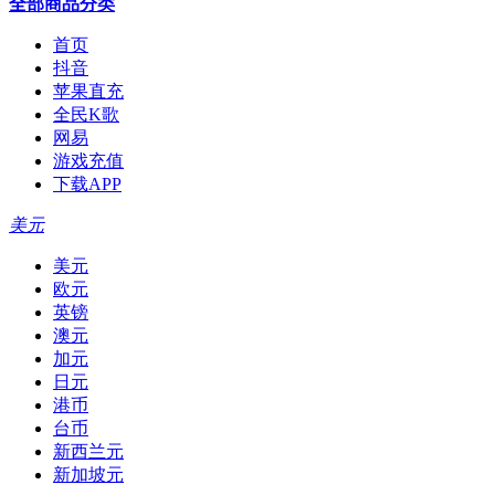
全部商品分类
首页
抖音
苹果直充
全民K歌
网易
游戏充值
下载APP
美元
美元
欧元
英镑
澳元
加元
日元
港币
台币
新西兰元
新加坡元