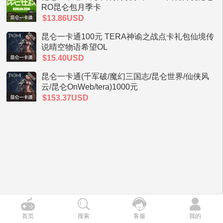
RO昆仑包月季卡
$13.86USD
昆仑一卡通100元 TERA神谕之战点卡礼包仙境传
说晴空物语希望OL
$15.40USD
昆仑一卡通(千军破/魔幻三国志/昆仑世界/仙侠风
云/昆仑OnWeb/tera)1000元
$153.37USD
首页
搜索
客服
我的