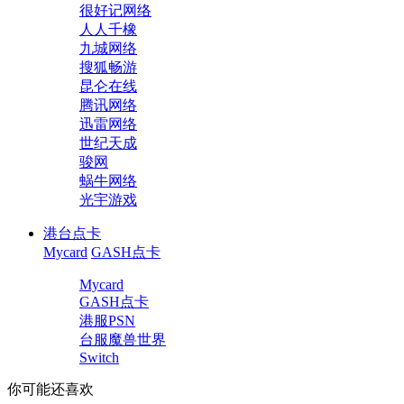
很好记网络
人人千橡
九城网络
搜狐畅游
昆仑在线
腾讯网络
迅雷网络
世纪天成
骏网
蜗牛网络
光宇游戏
港台点卡
Mycard
GASH点卡
Mycard
GASH点卡
港服PSN
台服魔兽世界
Switch
你可能还喜欢