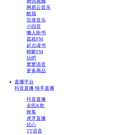
腾讯视频
网易云音乐
酷我
百度音乐
小回音
懒人听书
荔枝FM
起点读书
蜻蜓FM
玩吧
窝窝语音
更多商品
直播平台
抖音直播
快手直播
抖音直播
全民K歌
映客
虎牙直播
比心
TT语音