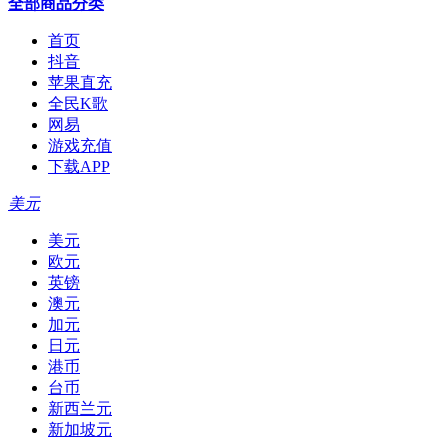
全部商品分类
首页
抖音
苹果直充
全民K歌
网易
游戏充值
下载APP
美元
美元
欧元
英镑
澳元
加元
日元
港币
台币
新西兰元
新加坡元