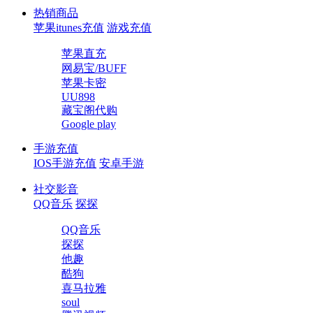
热销商品
苹果itunes充值
游戏充值
苹果直充
网易宝/BUFF
苹果卡密
UU898
藏宝阁代购
Google play
手游充值
IOS手游充值
安卓手游
社交影音
QQ音乐
探探
QQ音乐
探探
他趣
酷狗
喜马拉雅
soul