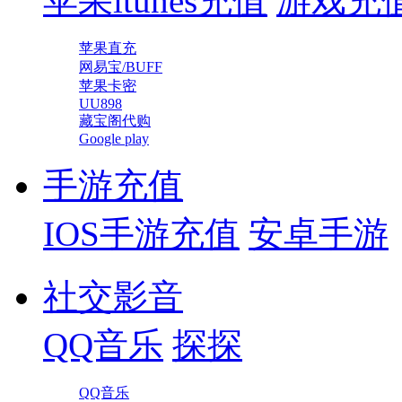
苹果itunes充值
游戏充
苹果直充
网易宝/BUFF
苹果卡密
UU898
藏宝阁代购
Google play
手游充值
IOS手游充值
安卓手游
社交影音
QQ音乐
探探
QQ音乐