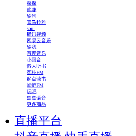
探探
他趣
酷狗
喜马拉雅
soul
腾讯视频
网易云音乐
酷我
百度音乐
小回音
懒人听书
荔枝FM
起点读书
蜻蜓FM
玩吧
窝窝语音
更多商品
直播平台