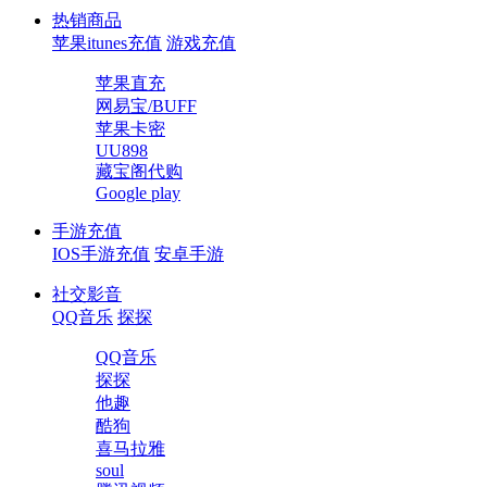
热销商品
苹果itunes充值
游戏充值
苹果直充
网易宝/BUFF
苹果卡密
UU898
藏宝阁代购
Google play
手游充值
IOS手游充值
安卓手游
社交影音
QQ音乐
探探
QQ音乐
探探
他趣
酷狗
喜马拉雅
soul