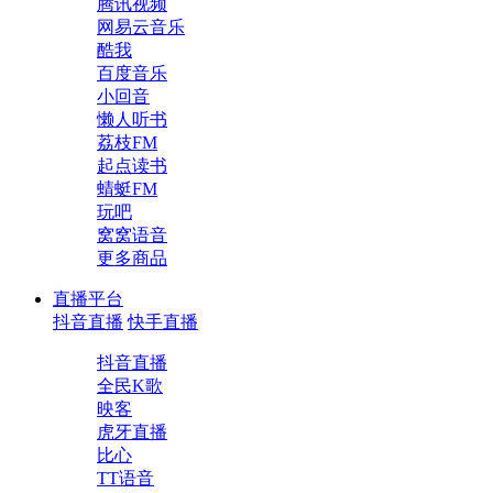
腾讯视频
网易云音乐
酷我
百度音乐
小回音
懒人听书
荔枝FM
起点读书
蜻蜓FM
玩吧
窝窝语音
更多商品
直播平台
抖音直播
快手直播
抖音直播
全民K歌
映客
虎牙直播
比心
TT语音