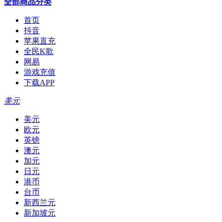
全部商品分类
首页
抖音
苹果直充
全民K歌
网易
游戏充值
下载APP
美元
美元
欧元
英镑
澳元
加元
日元
港币
台币
新西兰元
新加坡元