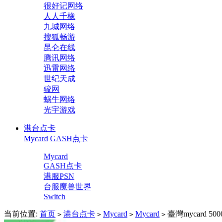
很好记网络
人人千橡
九城网络
搜狐畅游
昆仑在线
腾讯网络
迅雷网络
世纪天成
骏网
蜗牛网络
光宇游戏
港台点卡
Mycard
GASH点卡
Mycard
GASH点卡
港服PSN
台服魔兽世界
Switch
当前位置:
首页
港台点卡
Mycard
Mycard
臺灣mycard 
>
>
>
>