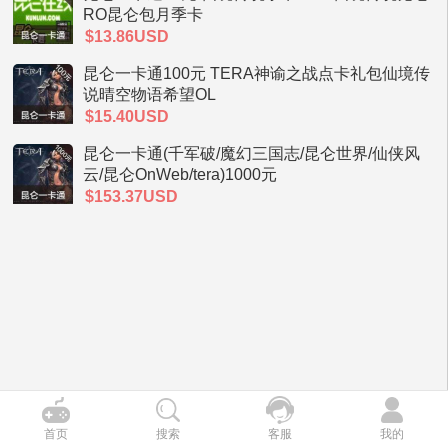
RO昆仑包月季卡
$13.86USD
昆仑一卡通100元 TERA神谕之战点卡礼包仙境传
说晴空物语希望OL
$15.40USD
昆仑一卡通(千军破/魔幻三国志/昆仑世界/仙侠风
云/昆仑OnWeb/tera)1000元
$153.37USD
首页
搜索
客服
我的