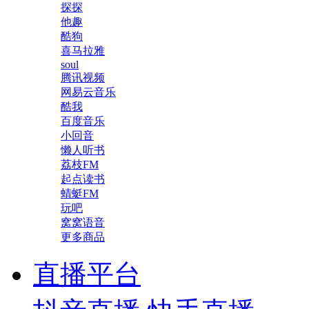
探探
他趣
酷狗
喜马拉雅
soul
腾讯视频
网易云音乐
酷我
百度音乐
小回音
懒人听书
荔枝FM
起点读书
蜻蜓FM
玩吧
窝窝语音
更多商品
直播平台