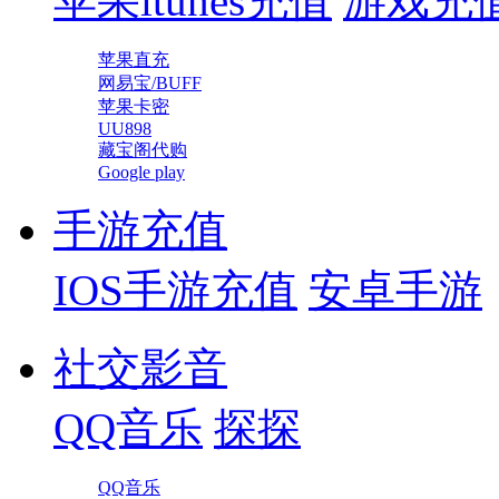
苹果itunes充值
游戏充
苹果直充
网易宝/BUFF
苹果卡密
UU898
藏宝阁代购
Google play
手游充值
IOS手游充值
安卓手游
社交影音
QQ音乐
探探
QQ音乐