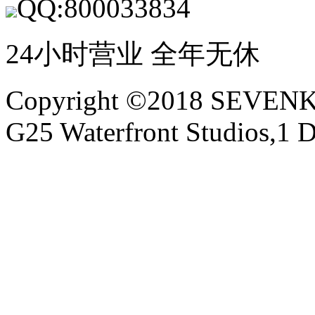
QQ:800033834
24小时营业 全年无休
Copyright ©2018 SEVE
G25 Waterfront Studios,1