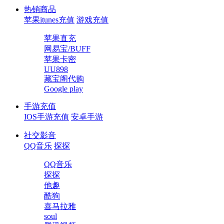
热销商品
苹果itunes充值
游戏充值
苹果直充
网易宝/BUFF
苹果卡密
UU898
藏宝阁代购
Google play
手游充值
IOS手游充值
安卓手游
社交影音
QQ音乐
探探
QQ音乐
探探
他趣
酷狗
喜马拉雅
soul