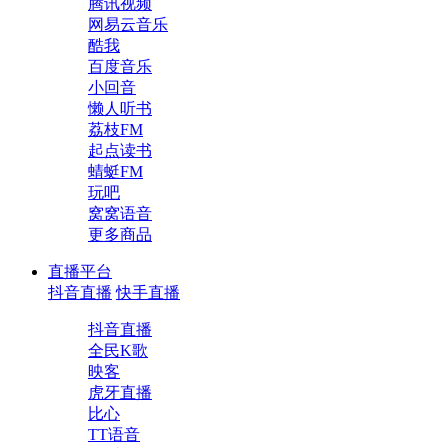
腾讯视频
网易云音乐
酷我
百度音乐
小回音
懒人听书
荔枝FM
起点读书
蜻蜓FM
玩吧
窝窝语音
更多商品
直播平台
抖音直播
快手直播
抖音直播
全民K歌
映客
虎牙直播
比心
TT语音