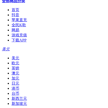
全部商品分类
首页
抖音
苹果直充
全民K歌
网易
游戏充值
下载APP
美元
美元
欧元
英镑
澳元
加元
日元
港币
台币
新西兰元
新加坡元