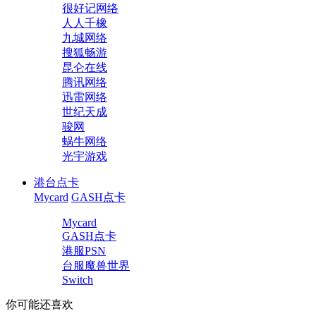
很好记网络
人人千橡
九城网络
搜狐畅游
昆仑在线
腾讯网络
迅雷网络
世纪天成
骏网
蜗牛网络
光宇游戏
港台点卡
Mycard
GASH点卡
Mycard
GASH点卡
港服PSN
台服魔兽世界
Switch
你可能还喜欢