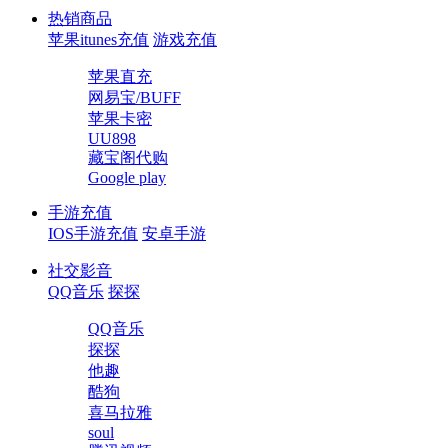
热销商品
苹果itunes充值
游戏充值
苹果直充
网易宝/BUFF
苹果卡密
UU898
藏宝阁代购
Google play
手游充值
IOS手游充值
安卓手游
社交影音
QQ音乐
探探
QQ音乐
探探
他趣
酷狗
喜马拉雅
soul