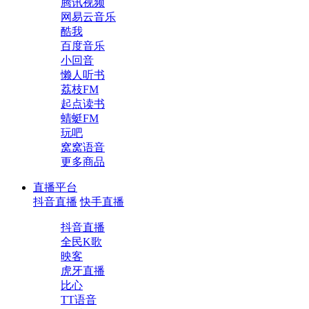
腾讯视频
网易云音乐
酷我
百度音乐
小回音
懒人听书
荔枝FM
起点读书
蜻蜓FM
玩吧
窝窝语音
更多商品
直播平台
抖音直播
快手直播
抖音直播
全民K歌
映客
虎牙直播
比心
TT语音