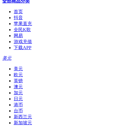
全部商品分类
首页
抖音
苹果直充
全民K歌
网易
游戏充值
下载APP
美元
美元
欧元
英镑
澳元
加元
日元
港币
台币
新西兰元
新加坡元