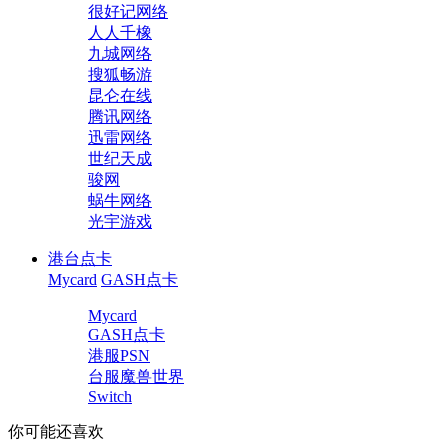
很好记网络
人人千橡
九城网络
搜狐畅游
昆仑在线
腾讯网络
迅雷网络
世纪天成
骏网
蜗牛网络
光宇游戏
港台点卡
Mycard
GASH点卡
Mycard
GASH点卡
港服PSN
台服魔兽世界
Switch
你可能还喜欢