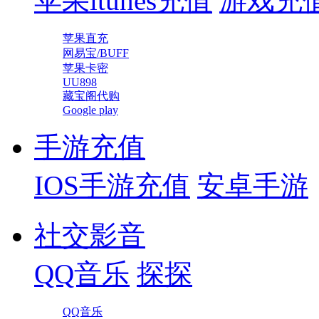
苹果itunes充值
游戏充
苹果直充
网易宝/BUFF
苹果卡密
UU898
藏宝阁代购
Google play
手游充值
IOS手游充值
安卓手游
社交影音
QQ音乐
探探
QQ音乐