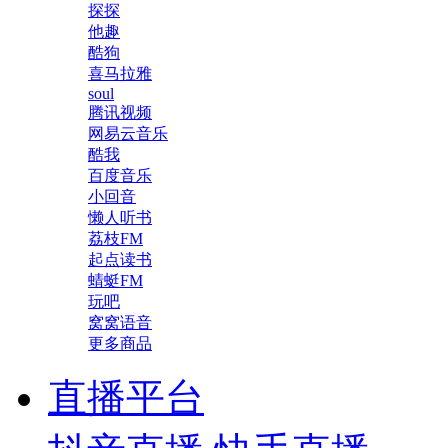
探探
他趣
酷狗
喜马拉雅
soul
腾讯视频
网易云音乐
酷我
百度音乐
小回音
懒人听书
荔枝FM
起点读书
蜻蜓FM
玩吧
窝窝语音
更多商品
直播平台