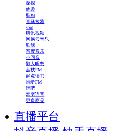
探探
他趣
酷狗
喜马拉雅
soul
腾讯视频
网易云音乐
酷我
百度音乐
小回音
懒人听书
荔枝FM
起点读书
蜻蜓FM
玩吧
窝窝语音
更多商品
直播平台