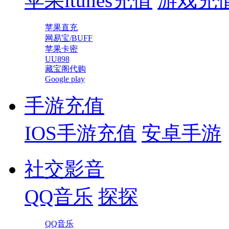
苹果itunes充值
游戏充
苹果直充
网易宝/BUFF
苹果卡密
UU898
藏宝阁代购
Google play
手游充值
IOS手游充值
安卓手游
社交影音
QQ音乐
探探
QQ音乐