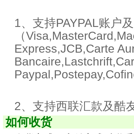
1、支持PAYPAL账
（Visa,MasterCard,Mae
Express,JCB,Carte Aur
Bancaire,Lastchrift,Ca
Paypal,Postepay,Cofin
2、支持西联汇款及酷
如何收货