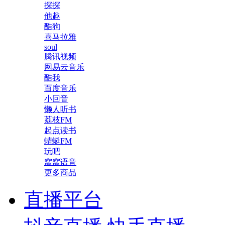
探探
他趣
酷狗
喜马拉雅
soul
腾讯视频
网易云音乐
酷我
百度音乐
小回音
懒人听书
荔枝FM
起点读书
蜻蜓FM
玩吧
窝窝语音
更多商品
直播平台