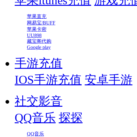
苹果itunes充值
游戏充
苹果直充
网易宝/BUFF
苹果卡密
UU898
藏宝阁代购
Google play
手游充值
IOS手游充值
安卓手游
社交影音
QQ音乐
探探
QQ音乐