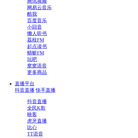
腾讯视频
网易云音乐
酷我
百度音乐
小回音
懒人听书
荔枝FM
起点读书
蜻蜓FM
玩吧
窝窝语音
更多商品
直播平台
抖音直播
快手直播
抖音直播
全民K歌
映客
虎牙直播
比心
TT语音