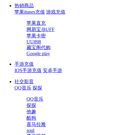
热销商品
苹果itunes充值
游戏充值
苹果直充
网易宝/BUFF
苹果卡密
UU898
藏宝阁代购
Google play
手游充值
IOS手游充值
安卓手游
社交影音
QQ音乐
探探
QQ音乐
探探
他趣
酷狗
喜马拉雅
soul