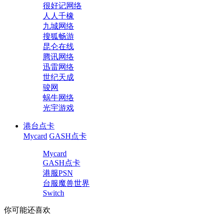
很好记网络
人人千橡
九城网络
搜狐畅游
昆仑在线
腾讯网络
迅雷网络
世纪天成
骏网
蜗牛网络
光宇游戏
港台点卡
Mycard
GASH点卡
Mycard
GASH点卡
港服PSN
台服魔兽世界
Switch
你可能还喜欢