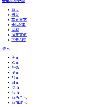
全部商品分类
首页
抖音
苹果直充
全民K歌
网易
游戏充值
下载APP
美元
美元
欧元
英镑
澳元
加元
日元
港币
台币
新西兰元
新加坡元