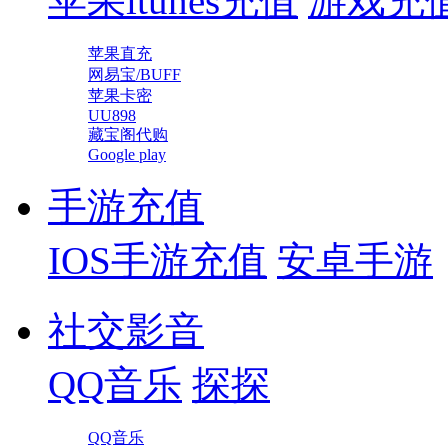
苹果itunes充值
游戏充
苹果直充
网易宝/BUFF
苹果卡密
UU898
藏宝阁代购
Google play
手游充值
IOS手游充值
安卓手游
社交影音
QQ音乐
探探
QQ音乐