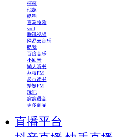
探探
他趣
酷狗
喜马拉雅
soul
腾讯视频
网易云音乐
酷我
百度音乐
小回音
懒人听书
荔枝FM
起点读书
蜻蜓FM
玩吧
窝窝语音
更多商品
直播平台