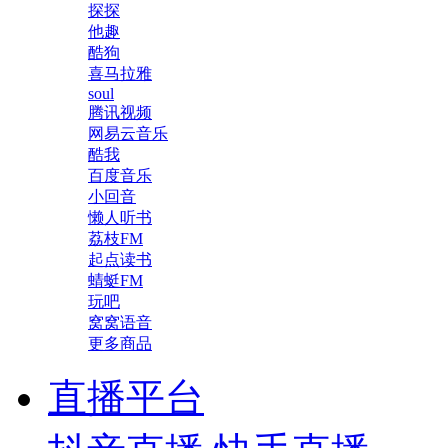
探探
他趣
酷狗
喜马拉雅
soul
腾讯视频
网易云音乐
酷我
百度音乐
小回音
懒人听书
荔枝FM
起点读书
蜻蜓FM
玩吧
窝窝语音
更多商品
直播平台