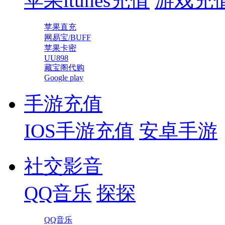
苹果itunes充值
游戏充
苹果直充
网易宝/BUFF
苹果卡密
UU898
藏宝阁代购
Google play
手游充值
IOS手游充值
安卓手游
社交影音
QQ音乐
探探
QQ音乐