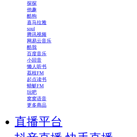
探探
他趣
酷狗
喜马拉雅
soul
腾讯视频
网易云音乐
酷我
百度音乐
小回音
懒人听书
荔枝FM
起点读书
蜻蜓FM
玩吧
窝窝语音
更多商品
直播平台