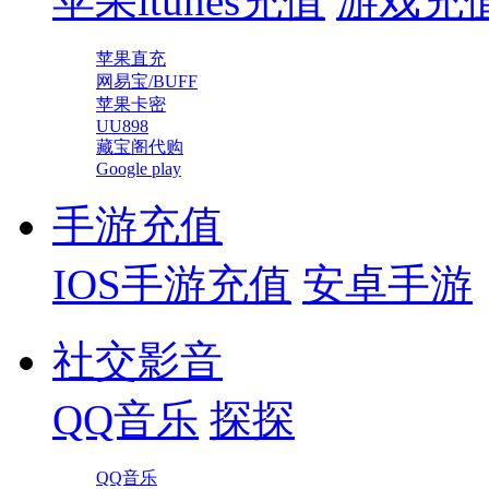
苹果itunes充值
游戏充
苹果直充
网易宝/BUFF
苹果卡密
UU898
藏宝阁代购
Google play
手游充值
IOS手游充值
安卓手游
社交影音
QQ音乐
探探
QQ音乐