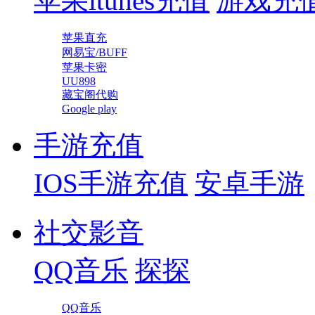
苹果itunes充值
游戏充
苹果直充
网易宝/BUFF
苹果卡密
UU898
藏宝阁代购
Google play
手游充值
IOS手游充值
安卓手游
社交影音
QQ音乐
探探
QQ音乐