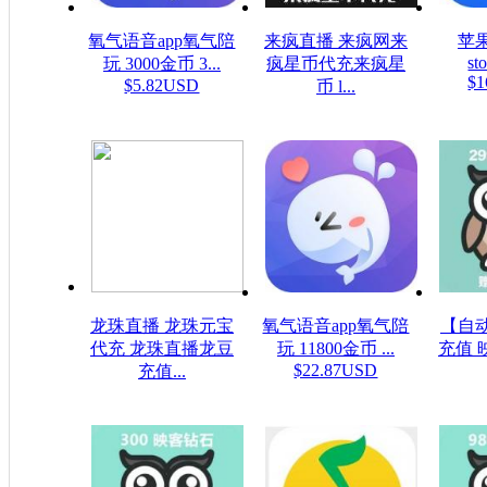
氧气语音app氧气陪
来疯直播 来疯网来
苹果
sto
玩 3000金币 3...
疯星币代充来疯星
$1
$5.82USD
币 l...
$16.08USD
龙珠直播 龙珠元宝
氧气语音app氧气陪
【自
代充 龙珠直播龙豆
玩 11800金币 ...
充值 
$22.87USD
充值...
$4
$0.16USD