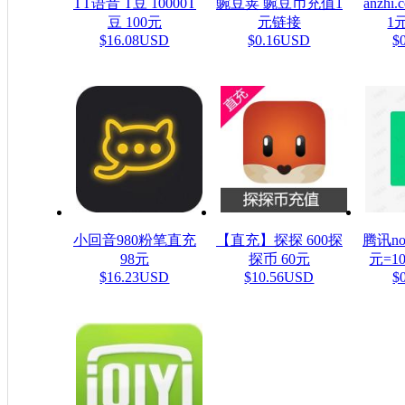
TT语音 T豆 10000T
豌豆荚 豌豆币充值1
anzh
豆 100元
元链接
1元
$16.08USD
$0.16USD
$
小回音980粉笔直充
【直充】探探 600探
腾讯n
98元
探币 60元
元=1
$16.23USD
$10.56USD
$