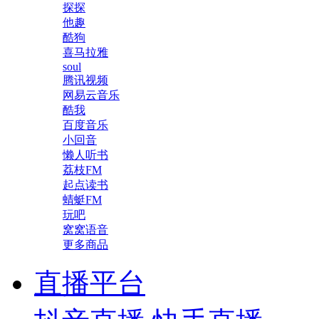
探探
他趣
酷狗
喜马拉雅
soul
腾讯视频
网易云音乐
酷我
百度音乐
小回音
懒人听书
荔枝FM
起点读书
蜻蜓FM
玩吧
窝窝语音
更多商品
直播平台