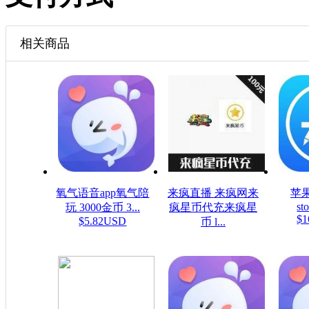
相关商品
氧气语音app氧气陪
来疯直播 来疯网来
苹果
sto
玩 3000金币 3...
疯星币代充来疯星
$1
$5.82USD
币 l...
$16.08USD