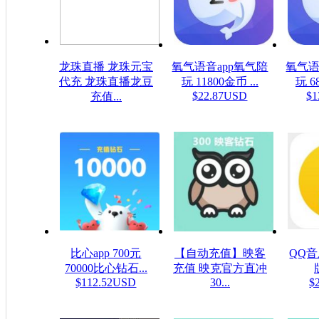
龙珠直播 龙珠元宝
氧气语音app氧气陪
氧气语
代充 龙珠直播龙豆
玩 11800金币 ...
玩 6
$22.87USD
$1
充值...
$0.16USD
比心app 700元
【自动充值】映客
QQ
70000比心钻石...
充值 映克官方直冲
$112.52USD
30...
$
$5.32USD