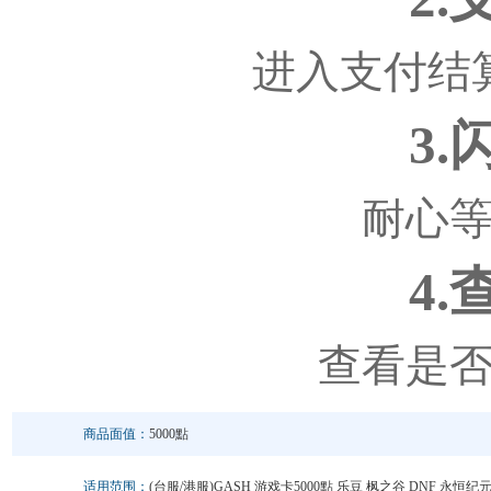
进入支付结
3
耐心
4
查看是
商品面值：
5000點
适用范围：
(台服/港服)GASH 游戏卡5000點 乐豆 枫之谷 DNF 永恒纪