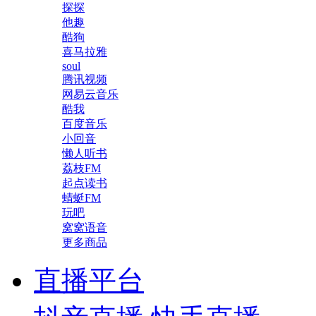
探探
他趣
酷狗
喜马拉雅
soul
腾讯视频
网易云音乐
酷我
百度音乐
小回音
懒人听书
荔枝FM
起点读书
蜻蜓FM
玩吧
窝窝语音
更多商品
直播平台