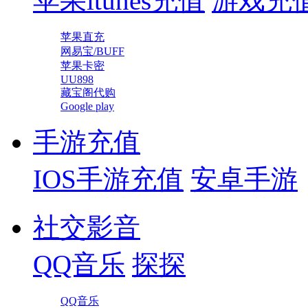
苹果itunes充值
游戏充
苹果直充
网易宝/BUFF
苹果卡密
UU898
藏宝阁代购
Google play
手游充值
IOS手游充值
安卓手游
社交影音
QQ音乐
探探
QQ音乐