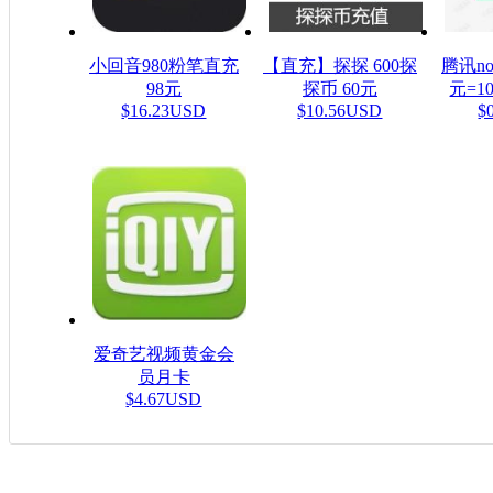
小回音980粉笔直充
【直充】探探 600探
腾讯n
98元
探币 60元
元=1
$16.23USD
$10.56USD
$
爱奇艺视频黄金会
员月卡
$4.67USD