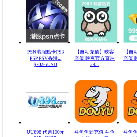
PSN港服點卡PS3
【自动充值】映客
【自
PSP PSV香港...
充值 映克官方直冲
充值 
$70.95USD
29...
$48.23USD
$16
UU898 代购100元
斗鱼鱼翅充值 斗鱼
斗鱼鱼