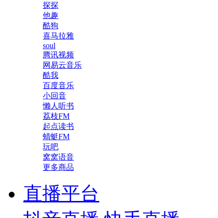
探探
他趣
酷狗
喜马拉雅
soul
腾讯视频
网易云音乐
酷我
百度音乐
小回音
懒人听书
荔枝FM
起点读书
蜻蜓FM
玩吧
窝窝语音
更多商品
直播平台