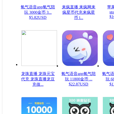
氧气语音app氧气陪
来疯直播 来疯网来
苹果
sto
玩 3000金币 3...
疯星币代充来疯星
$1
$5.82USD
币 l...
$16.08USD
龙珠直播 龙珠元宝
氧气语音app氧气陪
氧气语
代充 龙珠直播龙豆
玩 11800金币 ...
玩 6
$22.87USD
$1
充值...
$0.16USD