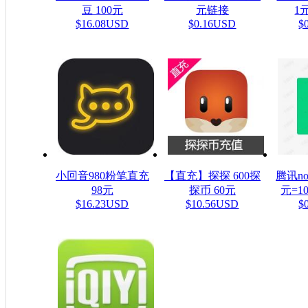
豆 100元
元链接
1元
$16.08USD
$0.16USD
$
小回音980粉笔直充
【直充】探探 600探
腾讯n
98元
探币 60元
元=1
$16.23USD
$10.56USD
$