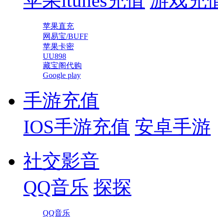
苹果itunes充值
游戏充
苹果直充
网易宝/BUFF
苹果卡密
UU898
藏宝阁代购
Google play
手游充值
IOS手游充值
安卓手游
社交影音
QQ音乐
探探
QQ音乐