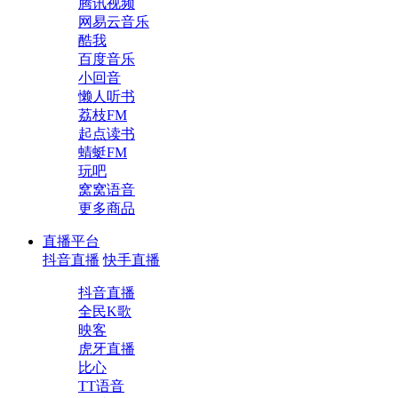
腾讯视频
网易云音乐
酷我
百度音乐
小回音
懒人听书
荔枝FM
起点读书
蜻蜓FM
玩吧
窝窝语音
更多商品
直播平台
抖音直播
快手直播
抖音直播
全民K歌
映客
虎牙直播
比心
TT语音