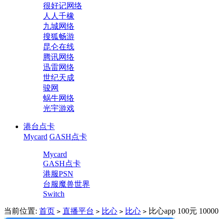
很好记网络
人人千橡
九城网络
搜狐畅游
昆仑在线
腾讯网络
迅雷网络
世纪天成
骏网
蜗牛网络
光宇游戏
港台点卡
Mycard
GASH点卡
Mycard
GASH点卡
港服PSN
台服魔兽世界
Switch
当前位置:
首页
直播平台
比心
比心
比心app 100元 1
>
>
>
>