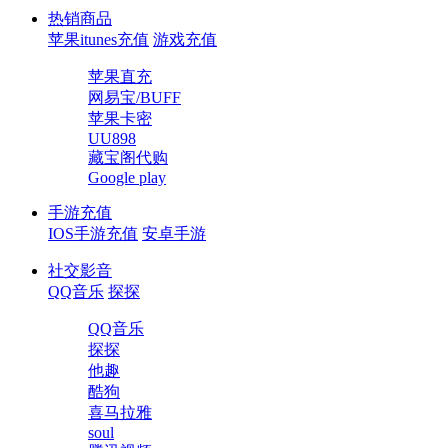
热销商品
苹果itunes充值
游戏充值
苹果直充
网易宝/BUFF
苹果卡密
UU898
藏宝阁代购
Google play
手游充值
IOS手游充值
安卓手游
社交影音
QQ音乐
探探
QQ音乐
探探
他趣
酷狗
喜马拉雅
soul