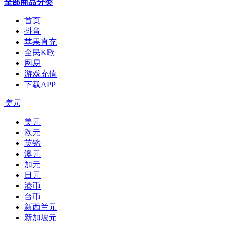
全部商品分类
首页
抖音
苹果直充
全民K歌
网易
游戏充值
下载APP
美元
美元
欧元
英镑
澳元
加元
日元
港币
台币
新西兰元
新加坡元