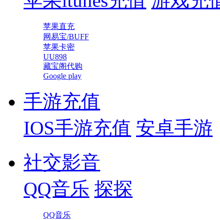
苹果itunes充值
游戏充
苹果直充
网易宝/BUFF
苹果卡密
UU898
藏宝阁代购
Google play
手游充值
IOS手游充值
安卓手游
社交影音
QQ音乐
探探
QQ音乐