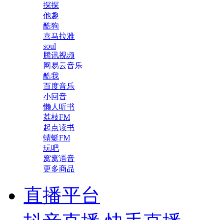
探探
他趣
酷狗
喜马拉雅
soul
腾讯视频
网易云音乐
酷我
百度音乐
小回音
懒人听书
荔枝FM
起点读书
蜻蜓FM
玩吧
窝窝语音
更多商品
直播平台