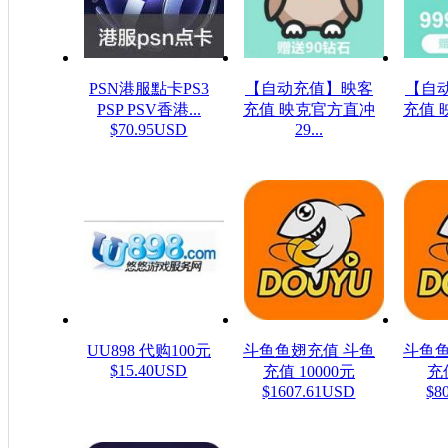
PSN港服點卡PS3
【自动充值】映客
【自
PSP PSV香港...
充值 映克官方直冲
充值 
$70.95USD
29...
$48.23USD
$16
UU898 代购100元
斗鱼鱼翅充值 斗鱼
斗鱼鱼
$15.40USD
充值 10000元
充值
$1607.61USD
$8