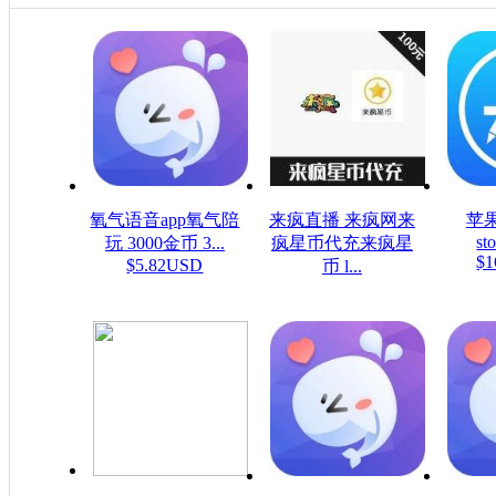
氧气语音app氧气陪
来疯直播 来疯网来
苹果
sto
玩 3000金币 3...
疯星币代充来疯星
$1
$5.82USD
币 l...
$16.08USD