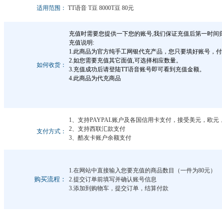
适用范围：
TT语音 T豆 8000T豆 80元
充值时需要您提供一下您的账号,我们保证充值后第一时间
充值说明:
1.此商品为官方纯手工网银代充产品，您只要填好账号，
2.如您需要充值其它面值,可选择相应数量。
如何收货：
3.充值成功后请登陆TT语音账号即可看到充值金额。
4.此商品为代充商品
1、支持PAYPAL账户及各国信用卡支付，接受美元，欧
2、支持西联汇款支付
支付方式：
3、酷友卡账户余额支付
1.在网站中直接输入您要充值的商品数目（一件为80元）
购买流程：
2.提交订单前填写并确认账号信息
3.添加到购物车，提交订单，结算付款