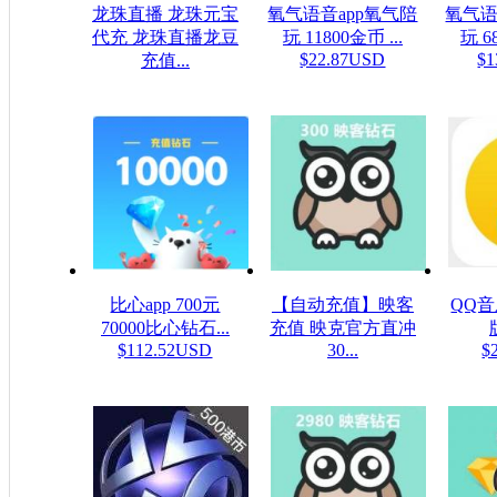
龙珠直播 龙珠元宝
氧气语音app氧气陪
氧气语
代充 龙珠直播龙豆
玩 11800金币 ...
玩 6
$22.87USD
$1
充值...
$0.16USD
比心app 700元
【自动充值】映客
QQ
70000比心钻石...
充值 映克官方直冲
$112.52USD
30...
$
$5.32USD