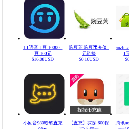
TT语音 T豆 10000T
豌豆荚 豌豆币充值1
anzh
豆 100元
元链接
1元
$16.08USD
$0.16USD
$
小回音980粉笔直充
【直充】探探 600探
腾讯n
98元
探币 60元
元=1