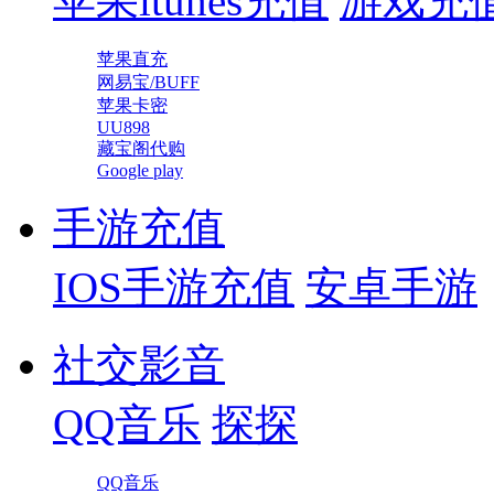
苹果itunes充值
游戏充
苹果直充
网易宝/BUFF
苹果卡密
UU898
藏宝阁代购
Google play
手游充值
IOS手游充值
安卓手游
社交影音
QQ音乐
探探
QQ音乐