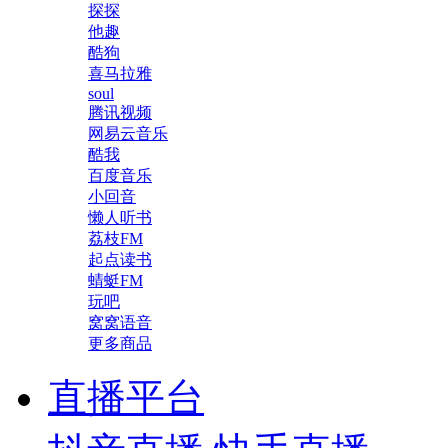
探探
他趣
酷狗
喜马拉雅
soul
腾讯视频
网易云音乐
酷我
百度音乐
小回音
懒人听书
荔枝FM
起点读书
蜻蜓FM
玩吧
窝窝语音
更多商品
直播平台