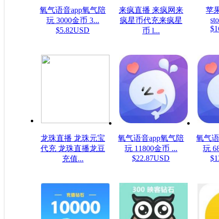
氧气语音app氧气陪
来疯直播 来疯网来
苹果
sto
玩 3000金币 3...
疯星币代充来疯星
$1
$5.82USD
币 l...
$16.08USD
龙珠直播 龙珠元宝
氧气语音app氧气陪
氧气语
代充 龙珠直播龙豆
玩 11800金币 ...
玩 6
$22.87USD
$1
充值...
$0.16USD