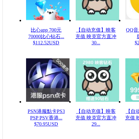
比心app 700元
【自动充值】映客
QQ
70000比心钻石...
充值 映克官方直冲
$112.52USD
30...
$
$5.32USD
PSN港服點卡PS3
【自动充值】映客
【自
PSP PSV香港...
充值 映克官方直冲
充值 
$70.95USD
29...
$48.23USD
$16