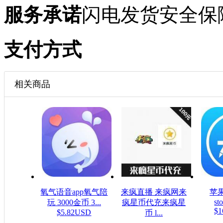
服务承诺
闪电发货
安全保
支付方式
相关商品
氧气语音app氧气陪
来疯直播 来疯网来
苹果
sto
玩 3000金币 3...
疯星币代充来疯星
$1
$5.82USD
币 l...
$16.08USD