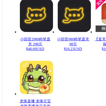
小回音2980粉笔直
小回音980粉笔直充
【直充
充 298元
98元
探
$48.69USD
$16.23USD
$1
龙珠直播 龙珠元宝