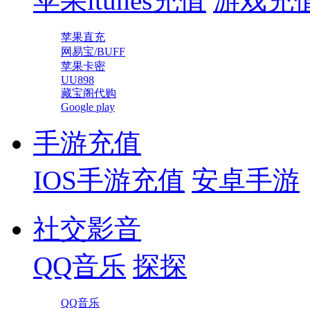
苹果itunes充值
游戏充
苹果直充
网易宝/BUFF
苹果卡密
UU898
藏宝阁代购
Google play
手游充值
IOS手游充值
安卓手游
社交影音
QQ音乐
探探
QQ音乐