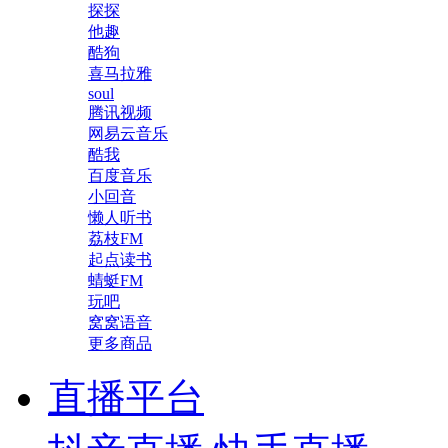
探探
他趣
酷狗
喜马拉雅
soul
腾讯视频
网易云音乐
酷我
百度音乐
小回音
懒人听书
荔枝FM
起点读书
蜻蜓FM
玩吧
窝窝语音
更多商品
直播平台