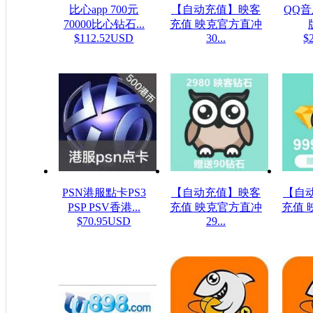
比心app 700元
【自动充值】映客
QQ
70000比心钻石...
充值 映克官方直冲
$112.52USD
30...
$
$5.32USD
PSN港服點卡PS3
【自动充值】映客
【自
PSP PSV香港...
充值 映克官方直冲
充值 
$70.95USD
29...
$48.23USD
$16