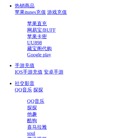
热销商品
苹果itunes充值
游戏充值
苹果直充
网易宝/BUFF
苹果卡密
UU898
藏宝阁代购
Google play
手游充值
IOS手游充值
安卓手游
社交影音
QQ音乐
探探
QQ音乐
探探
他趣
酷狗
喜马拉雅
soul