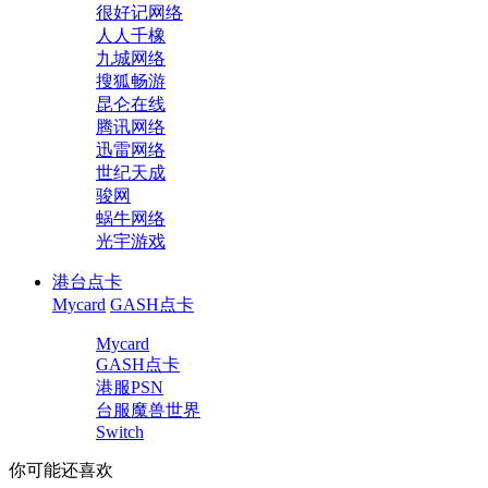
很好记网络
人人千橡
九城网络
搜狐畅游
昆仑在线
腾讯网络
迅雷网络
世纪天成
骏网
蜗牛网络
光宇游戏
港台点卡
Mycard
GASH点卡
Mycard
GASH点卡
港服PSN
台服魔兽世界
Switch
你可能还喜欢