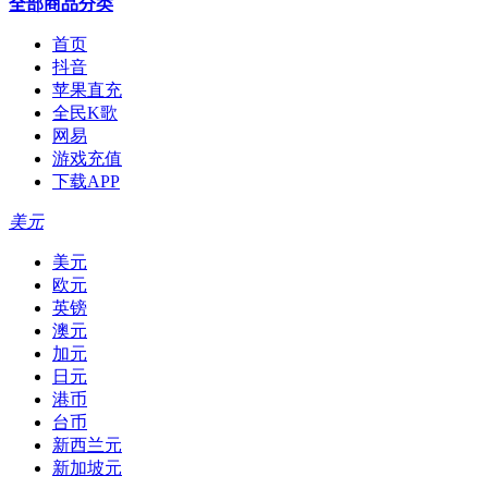
全部商品分类
首页
抖音
苹果直充
全民K歌
网易
游戏充值
下载APP
美元
美元
欧元
英镑
澳元
加元
日元
港币
台币
新西兰元
新加坡元