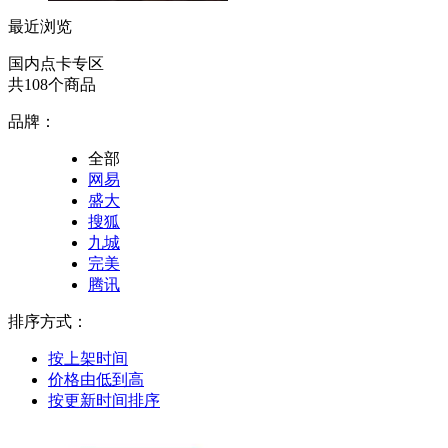
最近浏览
国内点卡专区
共108个商品
品牌：
全部
网易
盛大
搜狐
九城
完美
腾讯
排序方式：
按上架时间
价格由低到高
按更新时间排序