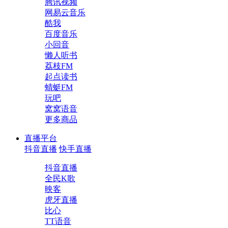
腾讯视频
网易云音乐
酷我
百度音乐
小回音
懒人听书
荔枝FM
起点读书
蜻蜓FM
玩吧
窝窝语音
更多商品
直播平台
抖音直播
快手直播
抖音直播
全民K歌
映客
虎牙直播
比心
TT语音