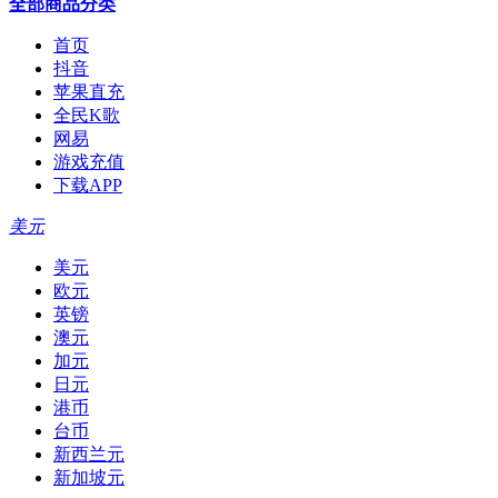
全部商品分类
首页
抖音
苹果直充
全民K歌
网易
游戏充值
下载APP
美元
美元
欧元
英镑
澳元
加元
日元
港币
台币
新西兰元
新加坡元