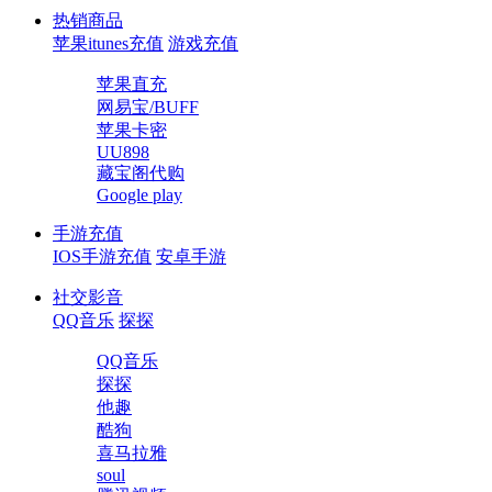
热销商品
苹果itunes充值
游戏充值
苹果直充
网易宝/BUFF
苹果卡密
UU898
藏宝阁代购
Google play
手游充值
IOS手游充值
安卓手游
社交影音
QQ音乐
探探
QQ音乐
探探
他趣
酷狗
喜马拉雅
soul