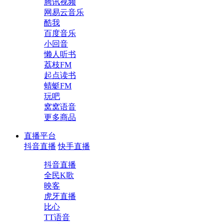
腾讯视频
网易云音乐
酷我
百度音乐
小回音
懒人听书
荔枝FM
起点读书
蜻蜓FM
玩吧
窝窝语音
更多商品
直播平台
抖音直播
快手直播
抖音直播
全民K歌
映客
虎牙直播
比心
TT语音