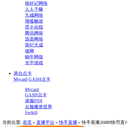
很好记网络
人人千橡
九城网络
搜狐畅游
昆仑在线
腾讯网络
迅雷网络
世纪天成
骏网
蜗牛网络
光宇游戏
港台点卡
Mycard
GASH点卡
Mycard
GASH点卡
港服PSN
台服魔兽世界
Switch
当前位置:
首页
直播平台
快手直播
快手直播26880快币直冲
>
>
>