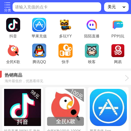
请输入充值的点卡
分类
抖音
苹果充值
多玩YY
陌陌直播
PP约玩
全民K歌
腾讯QQ
快手
映客
网易
热销商品
海外最低价，优惠看得见
抖音直播 980钻石 海外
全民K歌100元 1000K
苹果充值 App