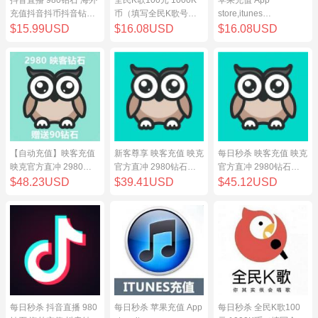
充值抖音抖币抖音钻98
币（填写全民K歌号充
store,itunes
元
值）
store,iphone,ipad中国
$15.99USD
$16.08USD
$16.08USD
地区充值 100元
【自动充值】映客充值
新客尊享 映客充值 映克
每日秒杀 映客充值 映克
映克官方直冲 2980钻
官方直冲 2980钻石
官方直冲 2980钻石
石 298元 inke钻石
298元 inke钻石
298元 inke钻石
$48.23USD
$39.41USD
$45.12USD
每日秒杀 抖音直播 980
每日秒杀 苹果充值 App
每日秒杀 全民K歌100