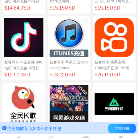
钻石 海外充值 抖音钻石
store,itunes
元 1000K币（填写全民
（原抖币）98元
store,iphone,ipad中国
K歌号充值）
$14.84USD
$15.15USD
$15.15USD
地区充值 100元
新客尊享 抖音直播 980
新客尊享 苹果充值 App
新客尊享 快手直播
钻石 海外充值 抖音钻石
store,itunes
1980快币直冲 198元
（原抖币）98元
store,iphone,ipad中国
$12.97USD
$13.22USD
$26.19USD
地区充值 100元
注册领取新人$200 专用红包
立即注册
新客尊享 全民K歌100
网易点数1000元(可直
三角洲行动（腾讯国
元 1000K币（填写全民
充/寄售) 网易一卡通
服）