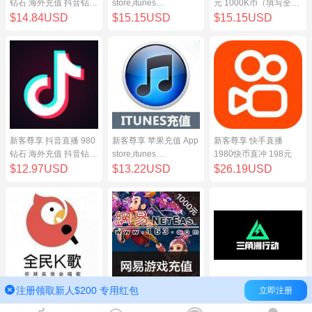
钻石 海外充值 抖音钻石
store,itunes
元 1000K币（填写全民
（原抖币）98元
store,iphone,ipad中国
K歌号充值）
$14.84USD
$15.15USD
$15.15USD
地区充值 100元
新客尊享 抖音直播 980
新客尊享 苹果充值 App
新客尊享 快手直播
钻石 海外充值 抖音钻石
store,itunes
1980快币直冲 198元
（原抖币）98元
store,iphone,ipad中国
$12.97USD
$13.22USD
$26.19USD
地区充值 100元
注册领取新人$200 专用红包
立即注册
新客尊享 全民K歌100
网易点数1000元(可直
三角洲行动（腾讯国
元 1000K币（填写全民
充/寄售) 网易一卡通
服）