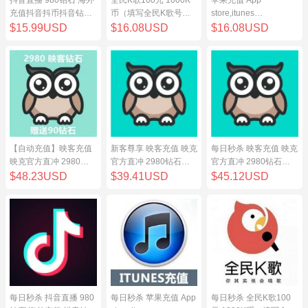
充值抖音抖币抖音钻98
币（填写全民K歌号充
store,itunes
元
值）
store,iphone,ipad中国
$15.99USD
$16.08USD
$16.08USD
地区充值 100元
【自动充值】映客充值
新客尊享 映客充值 映克
每日秒杀 映客充值 映克
映克官方直冲 2980钻
官方直冲 2980钻石
官方直冲 2980钻石
石 298元 inke钻石
298元 inke钻石
298元 inke钻石
$48.23USD
$39.41USD
$45.12USD
每日秒杀 抖音直播 980
每日秒杀 苹果充值 App
每日秒杀 全民K歌100