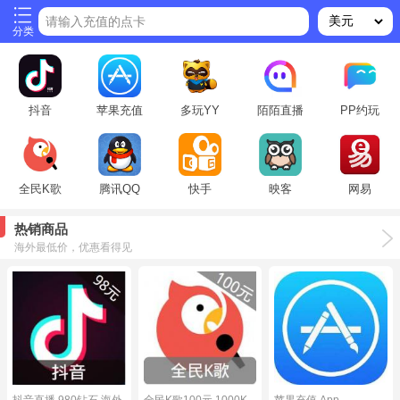
请输入充值的点卡
分类
抖音
苹果充值
多玩YY
陌陌直播
PP约玩
全民K歌
腾讯QQ
快手
映客
网易
热销商品
海外最低价，优惠看得见
抖音直播 980钻石 海外
全民K歌100元 1000K
苹果充值 App