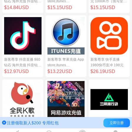
钻石 海外充值 抖音钻石
store,itunes
元 1000K币（填写全民
（原抖币）98元
store,iphone,ipad中国
K歌号充值）
$14.84USD
$15.15USD
$15.15USD
地区充值 100元
新客尊享 抖音直播 980
新客尊享 苹果充值 App
新客尊享 快手直播
钻石 海外充值 抖音钻石
store,itunes
1980快币直冲 198元
（原抖币）98元
store,iphone,ipad中国
$12.97USD
$13.22USD
$26.19USD
地区充值 100元
注册领取新人$200 专用红包
立即注册
新客尊享 全民K歌100
网易点数1000元(可直
三角洲行动（腾讯国
元 1000K币（填写全民
充/寄售) 网易一卡通
服）