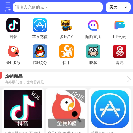
请输入充值的点卡
分类
抖音
苹果充值
多玩YY
陌陌直播
PP约玩
全民K歌
腾讯QQ
快手
映客
网易
热销商品
海外最低价，优惠看得见
抖音直播 980钻石 海外
全民K歌100元 1000K
苹果充值 App