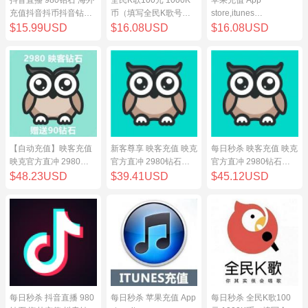
充值抖音抖币抖音钻98
币（填写全民K歌号充
store,itunes
元
值）
store,iphone,ipad中国
$15.99USD
$16.08USD
$16.08USD
地区充值 100元
【自动充值】映客充值
新客尊享 映客充值 映克
每日秒杀 映客充值 映克
映克官方直冲 2980钻
官方直冲 2980钻石
官方直冲 2980钻石
石 298元 inke钻石
298元 inke钻石
298元 inke钻石
$48.23USD
$39.41USD
$45.12USD
每日秒杀 抖音直播 980
每日秒杀 苹果充值 App
每日秒杀 全民K歌100