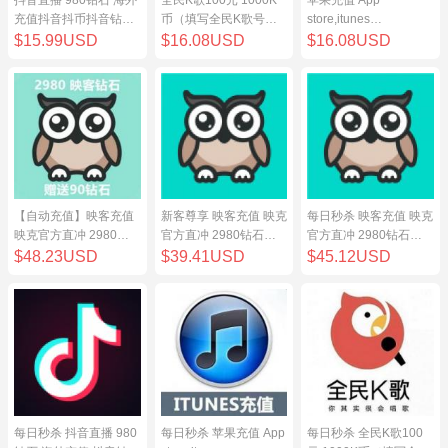
充值抖音抖币抖音钻98
币（填写全民K歌号充
store,itunes
元
值）
store,iphone,ipad中国
$15.99USD
$16.08USD
$16.08USD
地区充值 100元
【自动充值】映客充值
新客尊享 映客充值 映克
每日秒杀 映客充值 映克
映克官方直冲 2980钻
官方直冲 2980钻石
官方直冲 2980钻石
石 298元 inke钻石
298元 inke钻石
298元 inke钻石
$48.23USD
$39.41USD
$45.12USD
每日秒杀 抖音直播 980
每日秒杀 苹果充值 App
每日秒杀 全民K歌100