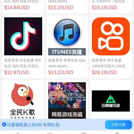
钻石 海外充值 抖音钻石
store,itunes
元 1000K币（填写全民
（原抖币）98元
store,iphone,ipad中国
K歌号充值）
$14.84USD
$15.15USD
$15.15USD
地区充值 100元
新客尊享 抖音直播 980
新客尊享 苹果充值 App
新客尊享 快手直播
钻石 海外充值 抖音钻石
store,itunes
1980快币直冲 198元
（原抖币）98元
store,iphone,ipad中国
$12.97USD
$13.22USD
$26.19USD
地区充值 100元
注册领取新人$200 专用红包
立即注册
新客尊享 全民K歌100
网易点数1000元(可直
三角洲行动（腾讯国
元 1000K币（填写全民
充/寄售) 网易一卡通
服）