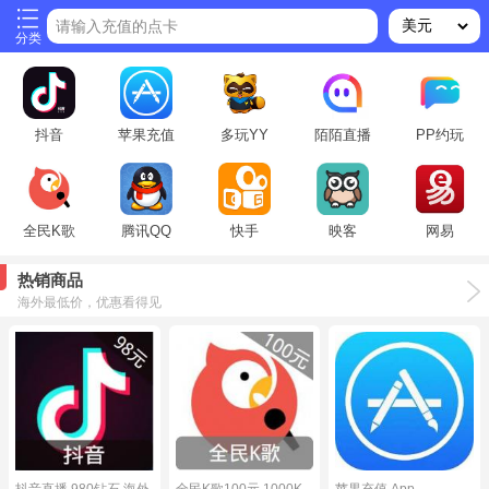
请输入充值的点卡
分类
抖音
苹果充值
多玩YY
陌陌直播
PP约玩
全民K歌
腾讯QQ
快手
映客
网易
热销商品
海外最低价，优惠看得见
抖音直播 980钻石 海外
全民K歌100元 1000K
苹果充值 App