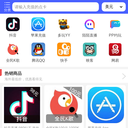
请输入充值的点卡
分类
抖音
苹果充值
多玩YY
陌陌直播
PP约玩
全民K歌
腾讯QQ
快手
映客
网易
热销商品
海外最低价，优惠看得见
抖音直播 980钻石 海外
全民K歌100元 1000K
苹果充值 App