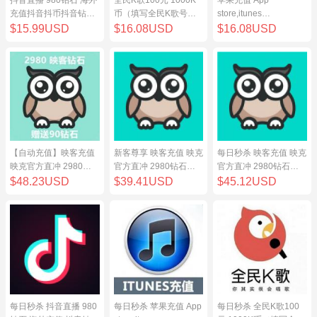
充值抖音抖币抖音钻98
币（填写全民K歌号充
store,itunes
元
值）
store,iphone,ipad中国
$15.99USD
$16.08USD
$16.08USD
地区充值 100元
【自动充值】映客充值
新客尊享 映客充值 映克
每日秒杀 映客充值 映克
映克官方直冲 2980钻
官方直冲 2980钻石
官方直冲 2980钻石
石 298元 inke钻石
298元 inke钻石
298元 inke钻石
$48.23USD
$39.41USD
$45.12USD
每日秒杀 抖音直播 980
每日秒杀 苹果充值 App
每日秒杀 全民K歌100