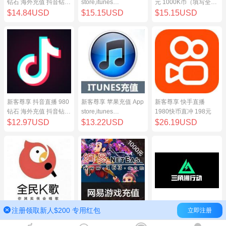
钻石 海外充值 抖音钻石
store,itunes
元 1000K币（填写全民
（原抖币）98元
store,iphone,ipad中国
K歌号充值）
$14.84USD
$15.15USD
$15.15USD
地区充值 100元
新客尊享 抖音直播 980
新客尊享 苹果充值 App
新客尊享 快手直播
钻石 海外充值 抖音钻石
store,itunes
1980快币直冲 198元
（原抖币）98元
store,iphone,ipad中国
$12.97USD
$13.22USD
$26.19USD
地区充值 100元
注册领取新人$200 专用红包
立即注册
新客尊享 全民K歌100
网易点数1000元(可直
三角洲行动（腾讯国
元 1000K币（填写全民
充/寄售) 网易一卡通
服）